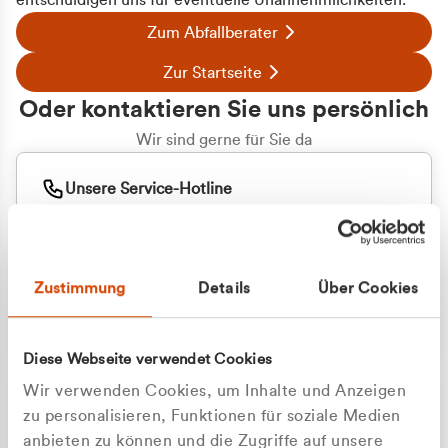
entschuldigen uns für eventuelle Unannehmlichkeiten.
Zum Abfallberater
Zur Startseite
Oder kontaktieren Sie uns persönlich
Wir sind gerne für Sie da
Unsere Service-Hotline
+49 2162 3769000
Mo. - Fr. 08.00 - 16:30 Uhr
Whatsapp
+49 177 8376058
Zustimmung
Details
Über Cookies
Sie benötigen ein individuelles Angebot?
Unverbindliche Anfrage stellen
Diese Webseite verwendet Cookies
Wir verwenden Cookies, um Inhalte und Anzeigen
zu personalisieren, Funktionen für soziale Medien
anbieten zu können und die Zugriffe auf unsere