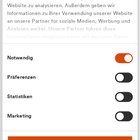
Website zu analysieren. Außerdem geben wir
Informationen zu Ihrer Verwendung unserer Website
an unsere Partner für soziale Medien, Werbung und
Analysen weiter. Unsere Partner führen diese
Apilash Balanesan
Informationen möglicherweise mit weiteren Daten
Vertrieb - Gewerbekunden
Zu welcher Kundengruppe
zusammen, die Sie ihnen bereitgestellt haben oder
0216 237 69050
Einwilligungsauswahl
die sie im Rahmen Ihrer Nutzung der Dienste
gehören Sie?
Notwendig
gesammelt haben.
Privatkunde (inkl. MwSt.)
Präferenzen
Geschäftskunde (exkl. MwSt.)
Statistiken
Julian Marek
Marketing
Vertrieb - Privatkunden
0216 237 69000