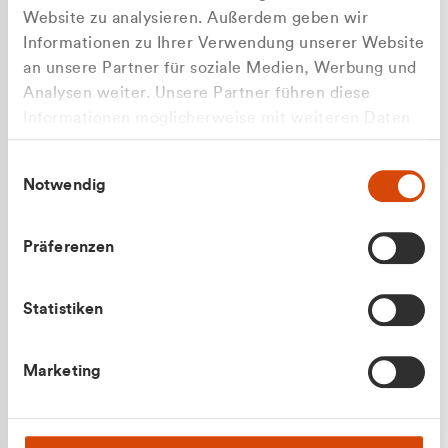
Website zu analysieren. Außerdem geben wir
Informationen zu Ihrer Verwendung unserer Website
an unsere Partner für soziale Medien, Werbung und
Analysen weiter. Unsere Partner führen diese
Apilash Balanesan
Informationen möglicherweise mit weiteren Daten
Vertrieb - Gewerbekunden
zusammen, die Sie ihnen bereitgestellt haben oder
0216 237 69050
Einwilligungsauswahl
die sie im Rahmen Ihrer Nutzung der Dienste
Notwendig
gesammelt haben.
Präferenzen
Statistiken
Julian Marek
Marketing
Vertrieb - Privatkunden
0216 237 69000