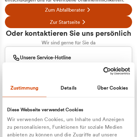
entschuldigen uns für eventuelle Unannehmlichkeiten.
Zum Abfallberater
Zur Startseite
Oder kontaktieren Sie uns persönlich
Wir sind gerne für Sie da
Unsere Service-Hotline
+49 2162 3769000
Mo. - Fr. 08.00 - 16:30 Uhr
Whatsapp
+49 177 8376058
Zustimmung
Details
Über Cookies
Sie benötigen ein individuelles Angebot?
Unverbindliche Anfrage stellen
Diese Webseite verwendet Cookies
Wir verwenden Cookies, um Inhalte und Anzeigen
zu personalisieren, Funktionen für soziale Medien
anbieten zu können und die Zugriffe auf unsere