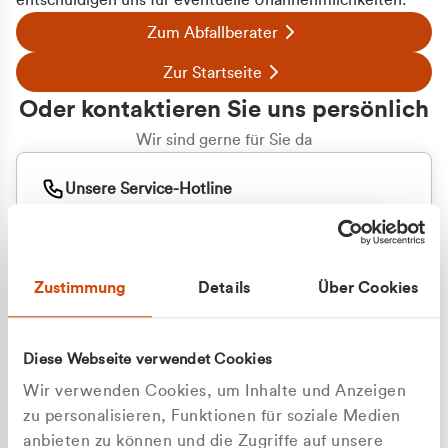
entschuldigen uns für eventuelle Unannehmlichkeiten.
Zum Abfallberater
Zur Startseite
Oder kontaktieren Sie uns persönlich
Wir sind gerne für Sie da
Unsere Service-Hotline
+49 2162 3769000
Mo. - Fr. 08.00 - 16:30 Uhr
Whatsapp
+49 177 8376058
Zustimmung
Details
Über Cookies
Sie benötigen ein individuelles Angebot?
Unverbindliche Anfrage stellen
Diese Webseite verwendet Cookies
Wir verwenden Cookies, um Inhalte und Anzeigen
zu personalisieren, Funktionen für soziale Medien
anbieten zu können und die Zugriffe auf unsere