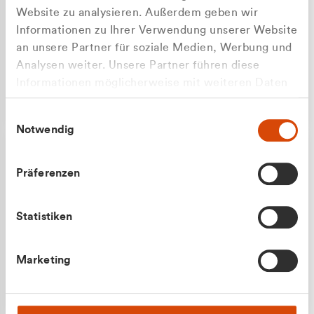
Website zu analysieren. Außerdem geben wir
Informationen zu Ihrer Verwendung unserer Website
an unsere Partner für soziale Medien, Werbung und
Analysen weiter. Unsere Partner führen diese
Apilash Balanesan
Informationen möglicherweise mit weiteren Daten
Vertrieb - Gewerbekunden
zusammen, die Sie ihnen bereitgestellt haben oder
0216 237 69050
Einwilligungsauswahl
die sie im Rahmen Ihrer Nutzung der Dienste
Notwendig
gesammelt haben.
Präferenzen
Statistiken
Julian Marek
Marketing
Vertrieb - Privatkunden
0216 237 69000