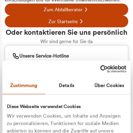
entschuldigen uns für eventuelle Unannehmlichkeiten.
Zum Abfallberater
Zur Startseite
Oder kontaktieren Sie uns persönlich
Wir sind gerne für Sie da
Unsere Service-Hotline
+49 2162 3769000
Mo. - Fr. 08.00 - 16:30 Uhr
Whatsapp
+49 177 8376058
Zustimmung
Details
Über Cookies
Sie benötigen ein individuelles Angebot?
Unverbindliche Anfrage stellen
Diese Webseite verwendet Cookies
Wir verwenden Cookies, um Inhalte und Anzeigen
zu personalisieren, Funktionen für soziale Medien
anbieten zu können und die Zugriffe auf unsere