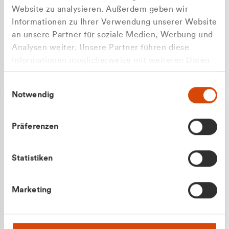
Website zu analysieren. Außerdem geben wir
Informationen zu Ihrer Verwendung unserer Website
an unsere Partner für soziale Medien, Werbung und
Analysen weiter. Unsere Partner führen diese
Apilash Balanesan
Informationen möglicherweise mit weiteren Daten
Vertrieb - Gewerbekunden
zusammen, die Sie ihnen bereitgestellt haben oder
0216 237 69050
Einwilligungsauswahl
die sie im Rahmen Ihrer Nutzung der Dienste
Notwendig
gesammelt haben.
Präferenzen
Statistiken
Julian Marek
Marketing
Vertrieb - Privatkunden
0216 237 69000