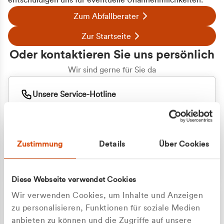
entschuldigen uns für eventuelle Unannehmlichkeiten.
Zum Abfallberater
Zur Startseite
Oder kontaktieren Sie uns persönlich
Wir sind gerne für Sie da
Unsere Service-Hotline
+49 2162 3769000
Mo. - Fr. 08.00 - 16:30 Uhr
Whatsapp
+49 177 8376058
Zustimmung
Details
Über Cookies
Sie benötigen ein individuelles Angebot?
Unverbindliche Anfrage stellen
Diese Webseite verwendet Cookies
Wir verwenden Cookies, um Inhalte und Anzeigen
zu personalisieren, Funktionen für soziale Medien
anbieten zu können und die Zugriffe auf unsere