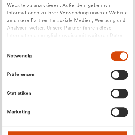
Website zu analysieren. Außerdem geben wir
Informationen zu Ihrer Verwendung unserer Website
an unsere Partner für soziale Medien, Werbung und
Analysen weiter. Unsere Partner führen diese
Apilash Balanesan
Informationen möglicherweise mit weiteren Daten
Vertrieb - Gewerbekunden
zusammen, die Sie ihnen bereitgestellt haben oder
0216 237 69050
Einwilligungsauswahl
die sie im Rahmen Ihrer Nutzung der Dienste
Notwendig
gesammelt haben.
Präferenzen
Statistiken
Julian Marek
Marketing
Vertrieb - Privatkunden
0216 237 69000