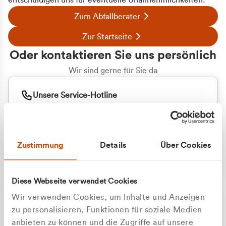
entschuldigen uns für eventuelle Unannehmlichkeiten.
Zum Abfallberater
Zur Startseite
Oder kontaktieren Sie uns persönlich
Wir sind gerne für Sie da
Unsere Service-Hotline
+49 2162 3769000
Mo. - Fr. 08.00 - 16:30 Uhr
Whatsapp
+49 177 8376058
Zustimmung
Details
Über Cookies
Sie benötigen ein individuelles Angebot?
Unverbindliche Anfrage stellen
Diese Webseite verwendet Cookies
Wir verwenden Cookies, um Inhalte und Anzeigen
zu personalisieren, Funktionen für soziale Medien
anbieten zu können und die Zugriffe auf unsere