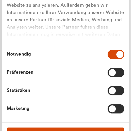
Website zu analysieren. Außerdem geben wir
Informationen zu Ihrer Verwendung unserer Website
an unsere Partner für soziale Medien, Werbung und
Analysen weiter. Unsere Partner führen diese
Apilash Balanesan
Informationen möglicherweise mit weiteren Daten
Vertrieb - Gewerbekunden
zusammen, die Sie ihnen bereitgestellt haben oder
0216 237 69050
Einwilligungsauswahl
die sie im Rahmen Ihrer Nutzung der Dienste
Notwendig
gesammelt haben.
Präferenzen
Statistiken
Julian Marek
Marketing
Vertrieb - Privatkunden
0216 237 69000