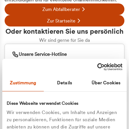
entschuldigen uns für eventuelle Unannehmlichkeiten.
Zum Abfallberater
Zur Startseite
Oder kontaktieren Sie uns persönlich
Wir sind gerne für Sie da
Unsere Service-Hotline
+49 2162 3769000
Mo. - Fr. 08.00 - 16:30 Uhr
Whatsapp
+49 177 8376058
Zustimmung
Details
Über Cookies
Sie benötigen ein individuelles Angebot?
Unverbindliche Anfrage stellen
Diese Webseite verwendet Cookies
Wir verwenden Cookies, um Inhalte und Anzeigen
zu personalisieren, Funktionen für soziale Medien
anbieten zu können und die Zugriffe auf unsere