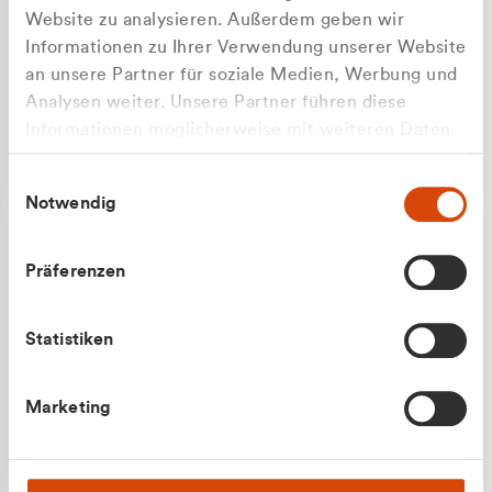
Website zu analysieren. Außerdem geben wir
Informationen zu Ihrer Verwendung unserer Website
an unsere Partner für soziale Medien, Werbung und
Analysen weiter. Unsere Partner führen diese
Apilash Balanesan
Informationen möglicherweise mit weiteren Daten
Vertrieb - Gewerbekunden
zusammen, die Sie ihnen bereitgestellt haben oder
0216 237 69050
Einwilligungsauswahl
die sie im Rahmen Ihrer Nutzung der Dienste
Notwendig
gesammelt haben.
Präferenzen
Statistiken
Julian Marek
Marketing
Vertrieb - Privatkunden
0216 237 69000