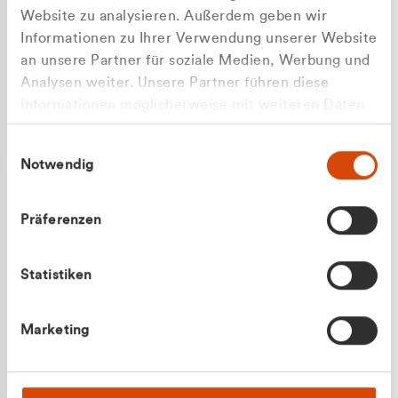
Website zu analysieren. Außerdem geben wir
Informationen zu Ihrer Verwendung unserer Website
an unsere Partner für soziale Medien, Werbung und
Analysen weiter. Unsere Partner führen diese
Apilash Balanesan
Informationen möglicherweise mit weiteren Daten
Vertrieb - Gewerbekunden
zusammen, die Sie ihnen bereitgestellt haben oder
0216 237 69050
Einwilligungsauswahl
die sie im Rahmen Ihrer Nutzung der Dienste
Notwendig
gesammelt haben.
Präferenzen
Statistiken
Julian Marek
Marketing
Vertrieb - Privatkunden
0216 237 69000