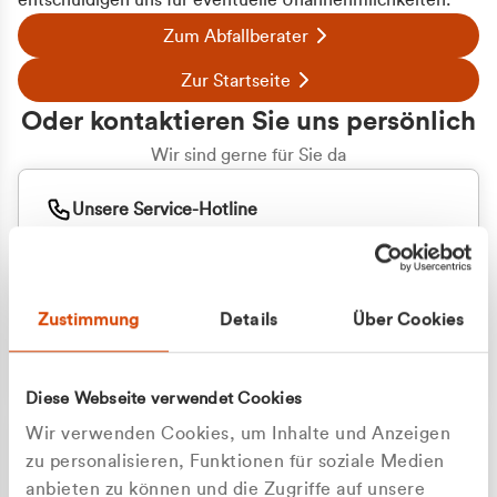
entschuldigen uns für eventuelle Unannehmlichkeiten.
Zum Abfallberater
Zur Startseite
Oder kontaktieren Sie uns persönlich
Wir sind gerne für Sie da
Unsere Service-Hotline
+49 2162 3769000
Mo. - Fr. 08.00 - 16:30 Uhr
Whatsapp
+49 177 8376058
Zustimmung
Details
Über Cookies
Sie benötigen ein individuelles Angebot?
Unverbindliche Anfrage stellen
Diese Webseite verwendet Cookies
Wir verwenden Cookies, um Inhalte und Anzeigen
zu personalisieren, Funktionen für soziale Medien
anbieten zu können und die Zugriffe auf unsere