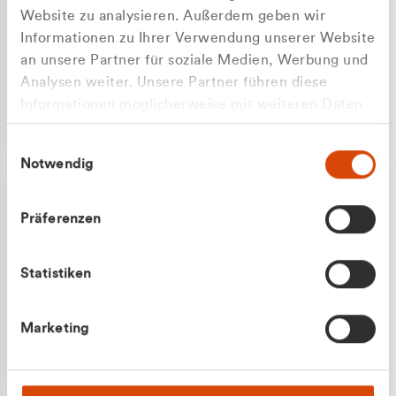
Website zu analysieren. Außerdem geben wir
Informationen zu Ihrer Verwendung unserer Website
an unsere Partner für soziale Medien, Werbung und
Analysen weiter. Unsere Partner führen diese
Apilash Balanesan
Informationen möglicherweise mit weiteren Daten
Vertrieb - Gewerbekunden
zusammen, die Sie ihnen bereitgestellt haben oder
0216 237 69050
Einwilligungsauswahl
die sie im Rahmen Ihrer Nutzung der Dienste
Notwendig
gesammelt haben.
Präferenzen
Statistiken
Julian Marek
Marketing
Vertrieb - Privatkunden
0216 237 69000