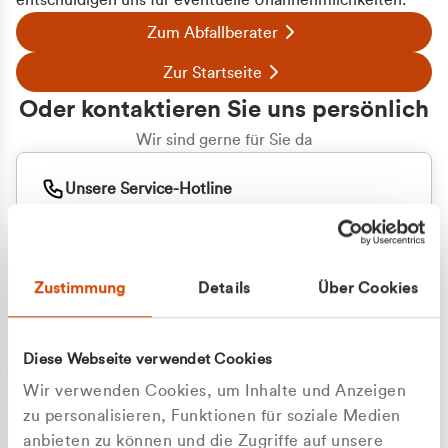
entschuldigen uns für eventuelle Unannehmlichkeiten.
Zum Abfallberater
Zur Startseite
Oder kontaktieren Sie uns persönlich
Wir sind gerne für Sie da
Unsere Service-Hotline
+49 2162 3769000
Mo. - Fr. 08.00 - 16:30 Uhr
Whatsapp
+49 177 8376058
Zustimmung
Details
Über Cookies
Sie benötigen ein individuelles Angebot?
Unverbindliche Anfrage stellen
Diese Webseite verwendet Cookies
Wir verwenden Cookies, um Inhalte und Anzeigen
zu personalisieren, Funktionen für soziale Medien
anbieten zu können und die Zugriffe auf unsere