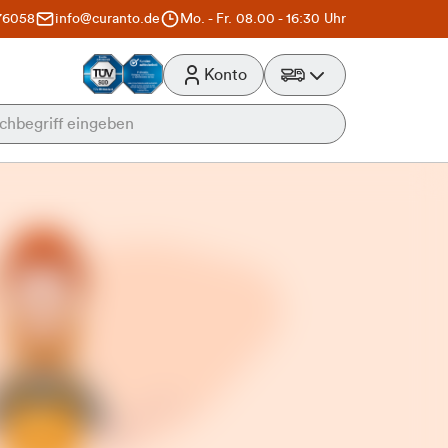
76058
info@curanto.de
Mo. - Fr. 08.00 - 16:30 Uhr
Konto