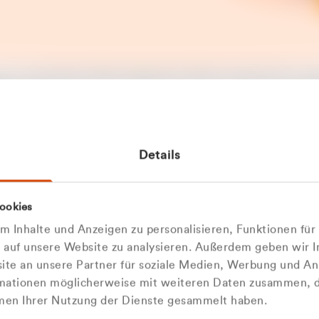
t ein unerwarteter Fehler aufgetreten. Bitte versuchen Sie es sp
t.
 das Problem weiterhin besteht, kontaktieren Sie bitte unseren
rt und geben Sie, falls möglich, weitere Informationen zum
Details
tretenen Fehler an. Wir entschuldigen uns für eventuelle
ehmlichkeiten.
 Abfallberater
Zur Startseite
ookies
u welcher
 kontaktieren Sie uns persö
 Inhalte und Anzeigen zu personalisieren, Funktionen für
dengruppe
e auf unsere Website zu analysieren. Außerdem geben wir I
Wir sind gerne für Sie da
te an unsere Partner für soziale Medien, Werbung und An
rmationen möglicherweise mit weiteren Daten zusammen, di
hören Sie?
hmen Ihrer Nutzung der Dienste gesammelt haben.