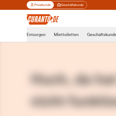
Privatkunde
Geschäftskunde
Entsorgen
Miettoiletten
Geschäftskund
Huch, da ha
nicht funktio