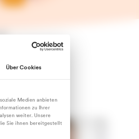
äter
Über Cookies
nlich
 soziale Medien anbieten
nformationen zu Ihrer
alysen weiter. Unsere
e Sie ihnen bereitgestellt