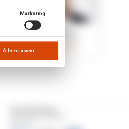
Marketing
an
Julian Marek
nden
Vertrieb - Privatkunden
0216 237 69000
Alle zulassen
Versand & Zahlung
Unser Dienstleistungsgebiet ist
Deutschland.