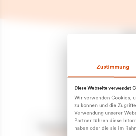
Es is
erneu
Falls
Suppo
Zustimmung
aufge
Unann
Zum
Diese Webseite verwendet C
Z
Oder
Wir verwenden Cookies, um
Kun
zu können und die Zugriff
Verwendung unserer Websi
Partner führen diese Info
ge
Unsere Service-Hotline
haben oder die sie im Ra
+49 2162 3769000