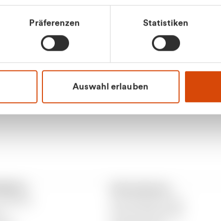
tkunde (inkl. MwSt.)
Präferenzen
Statistiken
tskunde (exkl. MwSt.)
Apilash Balanes
Vertrieb - Gewerbeku
0216 237 69050
Auswahl erlauben
RANTO
Informationen
 CURANTO
Gewerbeabfallordnung
er
Gutscheinbedingungen