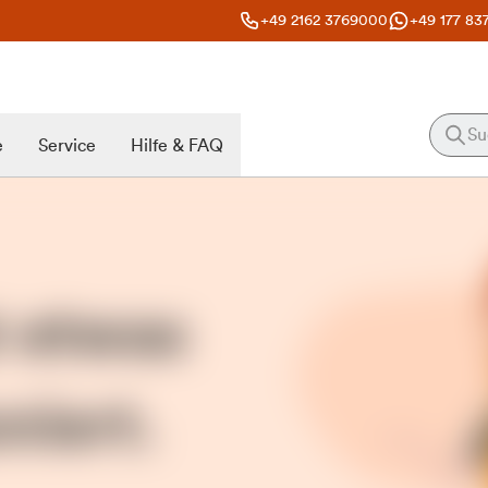
+49 2162 3769000
+49 177 83
e
Service
Hilfe & FAQ
t etwas
niert.