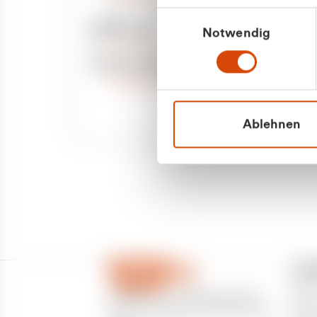
Priva
Mo. - Fr. 08.00 - 16:30 Uhr
Einwilligungsauswahl
Whatsapp
Notwendig
Geschäf
+49 177 8376058
Sie benötigen ein individuelles Angebot?
Unverbindliche Anfrage stellen
Ablehnen
CU
Über
CURANTO - eine Marke der EGN
Partn
Entsorgungsgesellschaft Niederrhein