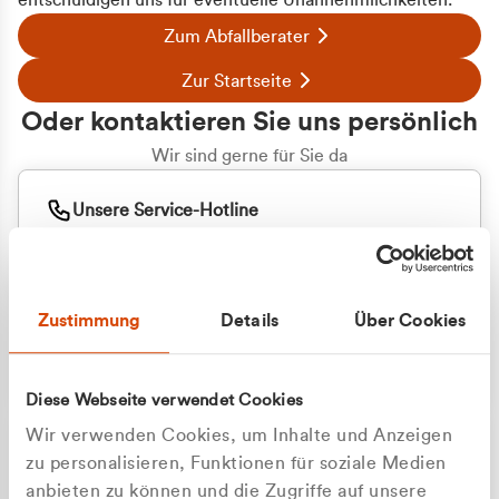
entschuldigen uns für eventuelle Unannehmlichkeiten.
Zum Abfallberater
Zur Startseite
Oder kontaktieren Sie uns persönlich
Wir sind gerne für Sie da
Unsere Service-Hotline
+49 2162 3769000
Mo. - Fr. 08.00 - 16:30 Uhr
Whatsapp
+49 177 8376058
Zustimmung
Details
Über Cookies
Sie benötigen ein individuelles Angebot?
Unverbindliche Anfrage stellen
Diese Webseite verwendet Cookies
Wir verwenden Cookies, um Inhalte und Anzeigen
zu personalisieren, Funktionen für soziale Medien
anbieten zu können und die Zugriffe auf unsere