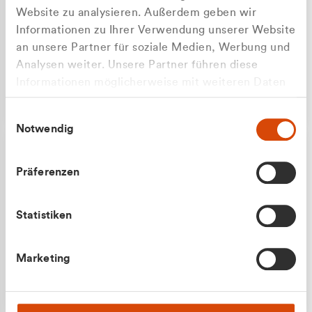
Website zu analysieren. Außerdem geben wir
Informationen zu Ihrer Verwendung unserer Website
an unsere Partner für soziale Medien, Werbung und
Analysen weiter. Unsere Partner führen diese
Apilash Balanesan
Informationen möglicherweise mit weiteren Daten
Vertrieb - Gewerbekunden
Zu welcher Kundengruppe
zusammen, die Sie ihnen bereitgestellt haben oder
0216 237 69050
Einwilligungsauswahl
die sie im Rahmen Ihrer Nutzung der Dienste
gehören Sie?
Notwendig
gesammelt haben.
Privatkunde (inkl. MwSt.)
Präferenzen
Geschäftskunde (exkl. MwSt.)
Statistiken
Julian Marek
Marketing
Vertrieb - Privatkunden
0216 237 69000