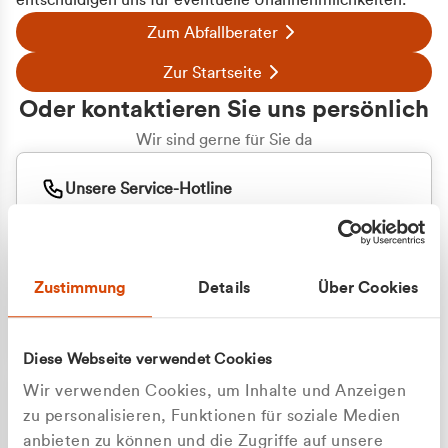
entschuldigen uns für eventuelle Unannehmlichkeiten.
Zum Abfallberater
Zur Startseite
Oder kontaktieren Sie uns persönlich
Wir sind gerne für Sie da
Unsere Service-Hotline
+49 2162 3769000
Mo. - Fr. 08.00 - 16:30 Uhr
Whatsapp
+49 177 8376058
Zustimmung
Details
Über Cookies
Sie benötigen ein individuelles Angebot?
Unverbindliche Anfrage stellen
Diese Webseite verwendet Cookies
Wir verwenden Cookies, um Inhalte und Anzeigen
zu personalisieren, Funktionen für soziale Medien
anbieten zu können und die Zugriffe auf unsere