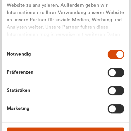
Website zu analysieren. Außerdem geben wir
Informationen zu Ihrer Verwendung unserer Website
an unsere Partner für soziale Medien, Werbung und
Analysen weiter. Unsere Partner führen diese
Apilash Balanesan
Informationen möglicherweise mit weiteren Daten
Vertrieb - Gewerbekunden
zusammen, die Sie ihnen bereitgestellt haben oder
0216 237 69050
Einwilligungsauswahl
die sie im Rahmen Ihrer Nutzung der Dienste
Notwendig
gesammelt haben.
Präferenzen
Statistiken
Julian Marek
Marketing
Vertrieb - Privatkunden
0216 237 69000