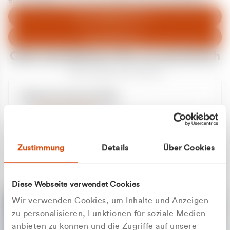
entschuldigen uns für eventuelle Unannehmlichkeiten.
Zum Abfallberater
Zur Startseite
Oder kontaktieren Sie uns persönlich
Wir sind gerne für Sie da
Unsere Service-Hotline
+49 2162 3769000
Mo. - Fr. 08.00 - 16:30 Uhr
Whatsapp
+49 177 8376058
Zustimmung
Details
Über Cookies
Sie benötigen ein individuelles Angebot?
Unverbindliche Anfrage stellen
Diese Webseite verwendet Cookies
Wir verwenden Cookies, um Inhalte und Anzeigen
zu personalisieren, Funktionen für soziale Medien
anbieten zu können und die Zugriffe auf unsere