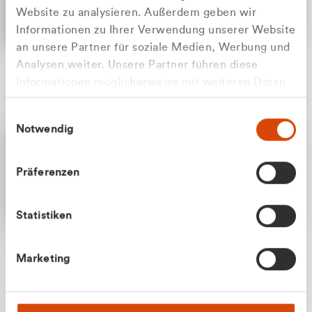
Website zu analysieren. Außerdem geben wir
Informationen zu Ihrer Verwendung unserer Website
an unsere Partner für soziale Medien, Werbung und
Analysen weiter. Unsere Partner führen diese
Apilash Balanesan
Informationen möglicherweise mit weiteren Daten
Vertrieb - Gewerbekunden
Zu welcher Kundengruppe
zusammen, die Sie ihnen bereitgestellt haben oder
0216 237 69050
Einwilligungsauswahl
die sie im Rahmen Ihrer Nutzung der Dienste
gehören Sie?
Notwendig
gesammelt haben.
Privatkunde (inkl. MwSt.)
Präferenzen
Geschäftskunde (exkl. MwSt.)
Statistiken
Julian Marek
Marketing
Vertrieb - Privatkunden
0216 237 69000