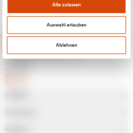
Alle zulassen
Auswahl erlauben
Ablehnen
CURANTO - eine Marke der EGN
Entsorgungsgesellschaft Niederrhein mbH
Greefsallee 1-5
41747 Viersen
E-Mail
Kontakt
CURANTO
Informationen
Abfallarten