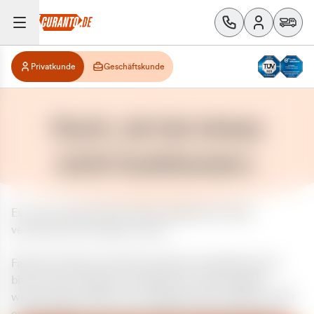
Privatkunde
Geschäftskunde
Huch, da hat etwas
nicht funktioniert.
Es ist ein unerwarteter Fehler aufgetreten. Bitte
versuchen Sie es später erneut.
Falls das Problem weiterhin besteht, kontaktieren Sie
bitte unseren Support und geben Sie, falls möglich,
weitere Informationen zum aufgetretenen Fehler an. Wir