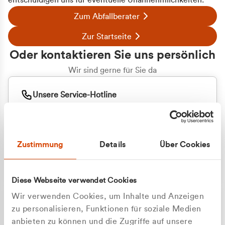
entschuldigen uns für eventuelle Unannehmlichkeiten.
Zum Abfallberater
Zur Startseite
Oder kontaktieren Sie uns persönlich
Wir sind gerne für Sie da
Unsere Service-Hotline
+49 2162 3769000
Mo. - Fr. 08.00 - 16:30 Uhr
Whatsapp
+49 177 8376058
Zustimmung
Details
Über Cookies
Sie benötigen ein individuelles Angebot?
Unverbindliche Anfrage stellen
Diese Webseite verwendet Cookies
Wir verwenden Cookies, um Inhalte und Anzeigen
zu personalisieren, Funktionen für soziale Medien
anbieten zu können und die Zugriffe auf unsere