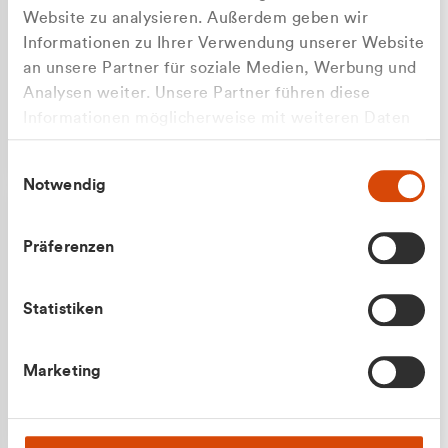
Website zu analysieren. Außerdem geben wir
Informationen zu Ihrer Verwendung unserer Website
an unsere Partner für soziale Medien, Werbung und
Analysen weiter. Unsere Partner führen diese
Apilash Balanesan
Informationen möglicherweise mit weiteren Daten
Vertrieb - Gewerbekunden
zusammen, die Sie ihnen bereitgestellt haben oder
0216 237 69050
Einwilligungsauswahl
die sie im Rahmen Ihrer Nutzung der Dienste
Notwendig
gesammelt haben.
Präferenzen
Statistiken
Julian Marek
Marketing
Vertrieb - Privatkunden
0216 237 69000