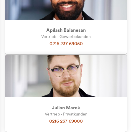
Apilash Balanesan
Vertrieb - Gewerbekunden
Zu welcher Kundengruppe
0216 237 69050
gehören Sie?
Privatkunde (inkl. MwSt.)
Geschäftskunde (exkl. MwSt.)
Julian Marek
Vertrieb - Privatkunden
0216 237 69000