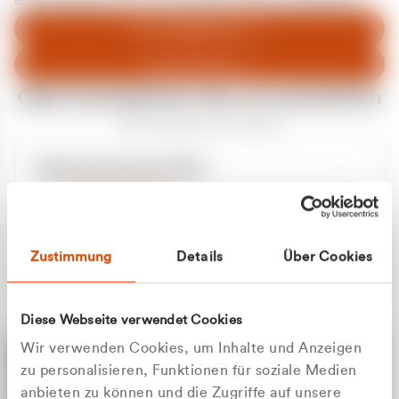
entschuldigen uns für eventuelle Unannehmlichkeiten.
Zum Abfallberater
Zur Startseite
Oder kontaktieren Sie uns persönlich
Wir sind gerne für Sie da
Unsere Service-Hotline
+49 2162 3769000
Mo. - Fr. 08.00 - 16:30 Uhr
Whatsapp
+49 177 8376058
Zustimmung
Details
Über Cookies
Sie benötigen ein individuelles Angebot?
Unverbindliche Anfrage stellen
Diese Webseite verwendet Cookies
Wir verwenden Cookies, um Inhalte und Anzeigen
zu personalisieren, Funktionen für soziale Medien
anbieten zu können und die Zugriffe auf unsere