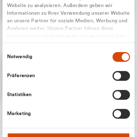
Website zu analysieren. Außerdem geben wir
Informationen zu Ihrer Verwendung unserer Website
an unsere Partner für soziale Medien, Werbung und
Analysen weiter. Unsere Partner führen diese
Apilash Balanesan
Informationen möglicherweise mit weiteren Daten
Vertrieb - Gewerbekunden
Zu welcher Kundengruppe
zusammen, die Sie ihnen bereitgestellt haben oder
0216 237 69050
Einwilligungsauswahl
die sie im Rahmen Ihrer Nutzung der Dienste
gehören Sie?
Notwendig
gesammelt haben.
Privatkunde (inkl. MwSt.)
Präferenzen
Geschäftskunde (exkl. MwSt.)
Statistiken
Julian Marek
Marketing
Vertrieb - Privatkunden
0216 237 69000