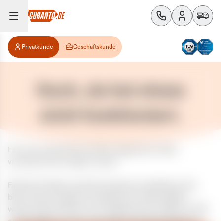
Privatkunde
Geschäftskunde
Huch, da hat etwas
nicht funktioniert.
Es ist ein unerwarteter Fehler aufgetreten. Bitte
versuchen Sie es später erneut.
Falls das Problem weiterhin besteht, kontaktieren Sie
bitte unseren Support und geben Sie, falls möglich,
weitere Informationen zum aufgetretenen Fehler an. Wir