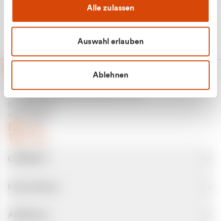
Alle zulassen
Auswahl erlauben
Ablehnen
CURANTO - eine Marke der EGN
Entsorgungsgesellschaft Niederrhein mbH
Greefsallee 1-5
41747 Viersen
E-Mail
Kontakt
CURANTO
Informationen
Abfallarten