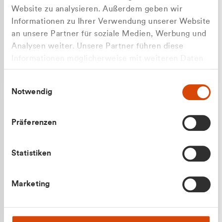
Website zu analysieren. Außerdem geben wir
Informationen zu Ihrer Verwendung unserer Website
an unsere Partner für soziale Medien, Werbung und
Analysen weiter. Unsere Partner führen diese
Apilash Balanesan
Informationen möglicherweise mit weiteren Daten
Vertrieb - Gewerbekunden
zusammen, die Sie ihnen bereitgestellt haben oder
0216 237 69050
Einwilligungsauswahl
die sie im Rahmen Ihrer Nutzung der Dienste
Notwendig
gesammelt haben.
Präferenzen
Statistiken
Julian Marek
Marketing
Vertrieb - Privatkunden
0216 237 69000