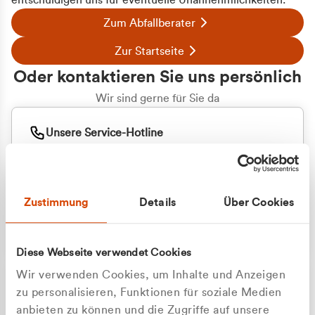
entschuldigen uns für eventuelle Unannehmlichkeiten.
Zum Abfallberater
Zur Startseite
Oder kontaktieren Sie uns persönlich
Wir sind gerne für Sie da
Unsere Service-Hotline
+49 2162 3769000
Mo. - Fr. 08.00 - 16:30 Uhr
Whatsapp
+49 177 8376058
Zustimmung
Details
Über Cookies
Sie benötigen ein individuelles Angebot?
Unverbindliche Anfrage stellen
Diese Webseite verwendet Cookies
Wir verwenden Cookies, um Inhalte und Anzeigen
zu personalisieren, Funktionen für soziale Medien
anbieten zu können und die Zugriffe auf unsere