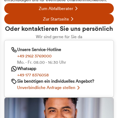
entschuldigen uns für eventuelle Unannehmlichkeiten.
Zum Abfallberater
Zur Startseite
Oder kontaktieren Sie uns persönlich
Wir sind gerne für Sie da
Unsere Service-Hotline
+49 2162 3769000
Mo. - Fr. 08.00 - 16:30 Uhr
Whatsapp
+49 177 8376058
Zustimmung
Details
Über Cookies
Sie benötigen ein individuelles Angebot?
Unverbindliche Anfrage stellen
Diese Webseite verwendet Cookies
Wir verwenden Cookies, um Inhalte und Anzeigen
zu personalisieren, Funktionen für soziale Medien
anbieten zu können und die Zugriffe auf unsere