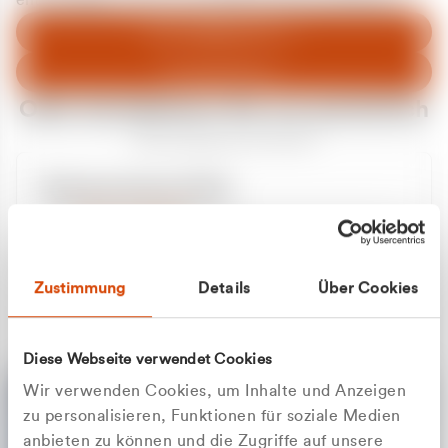
entschuldigen uns für eventuelle Unannehmlichkeiten.
Zum Abfallberater
Zur Startseite
Oder kontaktieren Sie uns persönlich
Wir sind gerne für Sie da
Unsere Service-Hotline
+49 2162 3769000
Mo. - Fr. 08.00 - 16:30 Uhr
Whatsapp
+49 177 8376058
Zustimmung
Details
Über Cookies
Sie benötigen ein individuelles Angebot?
Unverbindliche Anfrage stellen
Diese Webseite verwendet Cookies
Wir verwenden Cookies, um Inhalte und Anzeigen
zu personalisieren, Funktionen für soziale Medien
anbieten zu können und die Zugriffe auf unsere