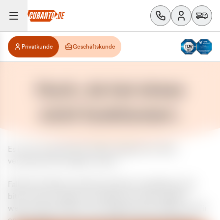
Privatkunde
Geschäftskunde
Huch, da hat etwas
nicht funktioniert.
Es ist ein unerwarteter Fehler aufgetreten. Bitte
versuchen Sie es später erneut.
Falls das Problem weiterhin besteht, kontaktieren Sie
bitte unseren Support und geben Sie, falls möglich,
weitere Informationen zum aufgetretenen Fehler an. Wir