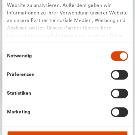
Website zu analysieren. Außerdem geben wir
Informationen zu Ihrer Verwendung unserer Website
an unsere Partner für soziale Medien, Werbung und
Analysen weiter. Unsere Partner führen diese
Apilash Balanesan
Informationen möglicherweise mit weiteren Daten
Vertrieb - Gewerbekunden
Zu welcher Kundengruppe
zusammen, die Sie ihnen bereitgestellt haben oder
0216 237 69050
Einwilligungsauswahl
die sie im Rahmen Ihrer Nutzung der Dienste
gehören Sie?
Notwendig
gesammelt haben.
Privatkunde (inkl. MwSt.)
Präferenzen
Geschäftskunde (exkl. MwSt.)
Statistiken
Julian Marek
Marketing
Vertrieb - Privatkunden
0216 237 69000