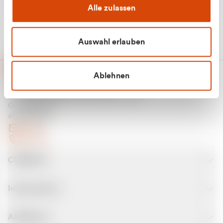
Alle zulassen
Auswahl erlauben
Ablehnen
CURANTO - eine Marke der EGN
Entsorgungsgesellschaft Niederrhein mbH
Greefsallee 1-5
41747 Viersen
E-Mail
Kontakt
CURANTO
Informationen
Abfallarten