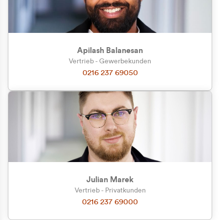
Apilash Balanesan
Vertrieb - Gewerbekunden
Zu welcher Kundengruppe
0216 237 69050
gehören Sie?
Privatkunde (inkl. MwSt.)
Geschäftskunde (exkl. MwSt.)
Julian Marek
Vertrieb - Privatkunden
0216 237 69000