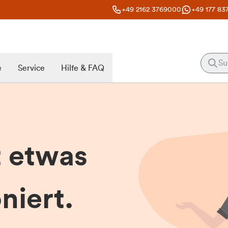
+49 2162 3769000
+49 177 83
e
Service
Hilfe & FAQ
t etwas
niert.