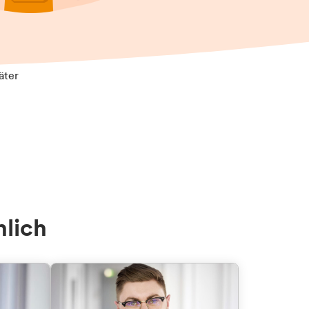
äter
nlich