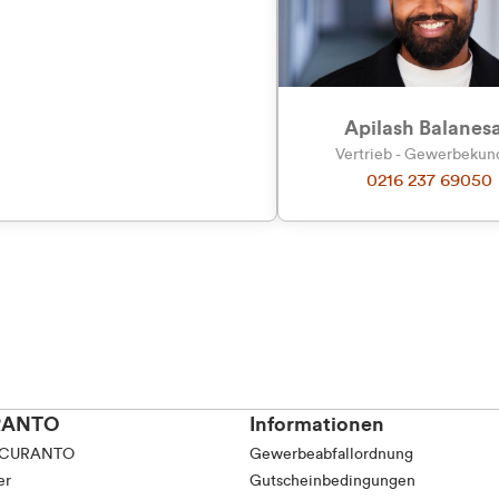
tkunde (inkl. MwSt.)
tskunde (exkl. MwSt.)
Apilash Balanes
Vertrieb - Gewerbeku
0216 237 69050
RANTO
Informationen
 CURANTO
Gewerbeabfallordnung
er
Gutscheinbedingungen