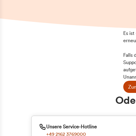
Es is
erneu
Falls
Suppo
aufge
Unann
Zum
Z
Oder
Kun
ge
Unsere Service-Hotline
+49 2162 3769000