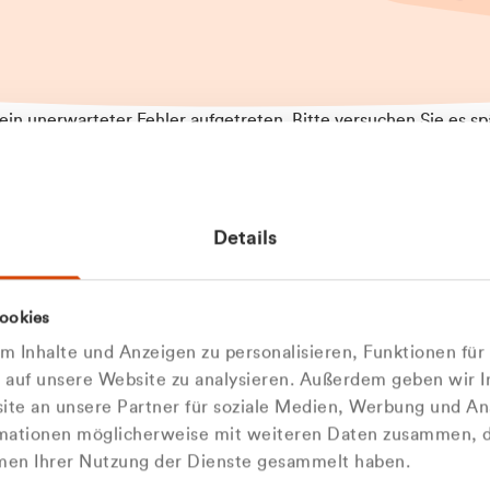
t ein unerwarteter Fehler aufgetreten. Bitte versuchen Sie es sp
t.
 das Problem weiterhin besteht, kontaktieren Sie bitte unseren
rt und geben Sie, falls möglich, weitere Informationen zum
Details
tretenen Fehler an. Wir entschuldigen uns für eventuelle
ehmlichkeiten.
 Abfallberater
Zur Startseite
ookies
u welcher
 kontaktieren Sie uns persö
 Inhalte und Anzeigen zu personalisieren, Funktionen für
dengruppe
e auf unsere Website zu analysieren. Außerdem geben wir I
Wir sind gerne für Sie da
te an unsere Partner für soziale Medien, Werbung und An
rmationen möglicherweise mit weiteren Daten zusammen, di
hören Sie?
hmen Ihrer Nutzung der Dienste gesammelt haben.