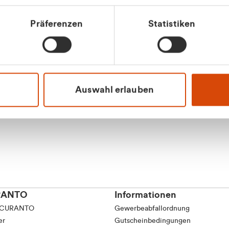
tkunde (inkl. MwSt.)
Präferenzen
Statistiken
tskunde (exkl. MwSt.)
Apilash Balanes
Vertrieb - Gewerbeku
0216 237 69050
Auswahl erlauben
RANTO
Informationen
 CURANTO
Gewerbeabfallordnung
er
Gutscheinbedingungen