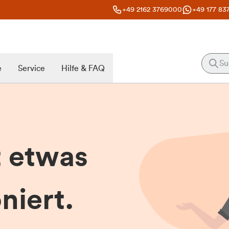
+49 2162 3769000
+49 177 83
e
Service
Hilfe & FAQ
t etwas
niert.