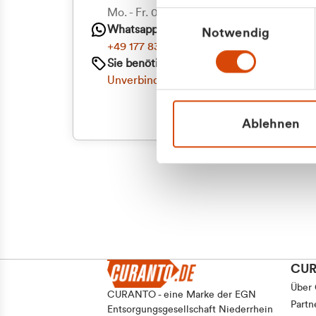
Priva
Mo. - Fr. 08.00 - 16:30 Uhr
Einwilligungsauswahl
Whatsapp
Notwendig
Geschäf
+49 177 8376058
Sie benötigen ein individuelles Angebot?
Unverbindliche Anfrage stellen
Ablehnen
CU
Über
CURANTO - eine Marke der EGN
Partn
Entsorgungsgesellschaft Niederrhein