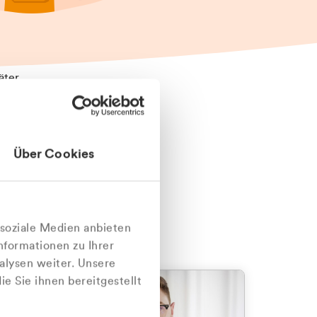
äter
Über Cookies
nlich
 soziale Medien anbieten
nformationen zu Ihrer
alysen weiter. Unsere
e Sie ihnen bereitgestellt