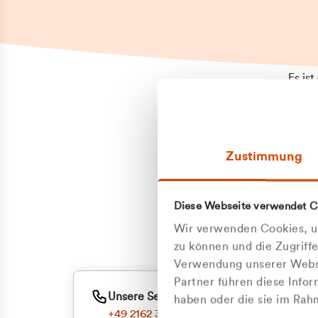
Es is
erneu
Falls
Suppo
Zustimmung
aufge
Unann
Zum
Diese Webseite verwendet C
Z
Oder
Wir verwenden Cookies, um
Kun
zu können und die Zugriff
Verwendung unserer Websi
Partner führen diese Info
ge
Unsere Service-Hotline
haben oder die sie im Ra
+49 2162 3769000