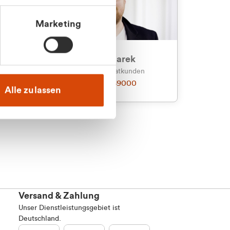
Marketing
an
Julian Marek
nden
Vertrieb - Privatkunden
0216 237 69000
Alle zulassen
Versand & Zahlung
Unser Dienstleistungsgebiet ist
Deutschland.