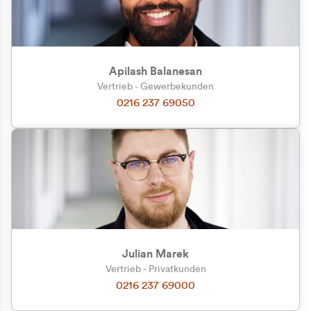
Apilash Balanesan
Vertrieb - Gewerbekunden
Zu welcher Kundengruppe
0216 237 69050
gehören Sie?
Privatkunde (inkl. MwSt.)
Geschäftskunde (exkl. MwSt.)
Julian Marek
Vertrieb - Privatkunden
0216 237 69000