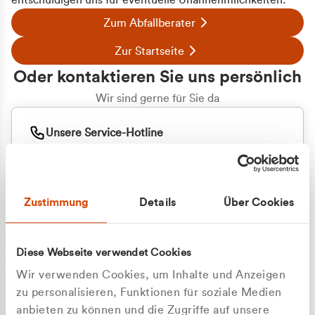
entschuldigen uns für eventuelle Unannehmlichkeiten.
Zum Abfallberater
Zur Startseite
Oder kontaktieren Sie uns persönlich
Wir sind gerne für Sie da
Unsere Service-Hotline
+49 2162 3769000
Mo. - Fr. 08.00 - 16:30 Uhr
Whatsapp
+49 177 8376058
Zustimmung
Details
Über Cookies
Sie benötigen ein individuelles Angebot?
Unverbindliche Anfrage stellen
Diese Webseite verwendet Cookies
Wir verwenden Cookies, um Inhalte und Anzeigen
zu personalisieren, Funktionen für soziale Medien
anbieten zu können und die Zugriffe auf unsere