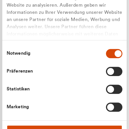
Website zu analysieren. Außerdem geben wir
Informationen zu Ihrer Verwendung unserer Website
an unsere Partner für soziale Medien, Werbung und
Analysen weiter. Unsere Partner führen diese
Apilash Balanesan
Informationen möglicherweise mit weiteren Daten
Vertrieb - Gewerbekunden
Zu welcher Kundengruppe
zusammen, die Sie ihnen bereitgestellt haben oder
0216 237 69050
Einwilligungsauswahl
die sie im Rahmen Ihrer Nutzung der Dienste
gehören Sie?
Notwendig
gesammelt haben.
Privatkunde (inkl. MwSt.)
Präferenzen
Geschäftskunde (exkl. MwSt.)
Statistiken
Julian Marek
Marketing
Vertrieb - Privatkunden
0216 237 69000