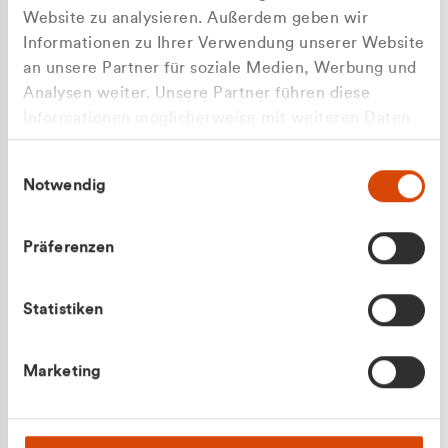
Website zu analysieren. Außerdem geben wir
Informationen zu Ihrer Verwendung unserer Website
an unsere Partner für soziale Medien, Werbung und
Analysen weiter. Unsere Partner führen diese
Apilash Balanesan
Informationen möglicherweise mit weiteren Daten
Vertrieb - Gewerbekunden
zusammen, die Sie ihnen bereitgestellt haben oder
0216 237 69050
Einwilligungsauswahl
die sie im Rahmen Ihrer Nutzung der Dienste
Notwendig
gesammelt haben.
Präferenzen
Statistiken
Julian Marek
Marketing
Vertrieb - Privatkunden
0216 237 69000