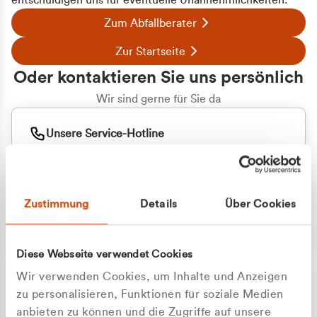
entschuldigen uns für eventuelle Unannehmlichkeiten.
Zum Abfallberater
Zur Startseite
Oder kontaktieren Sie uns persönlich
Wir sind gerne für Sie da
Unsere Service-Hotline
+49 2162 3769000
Mo. - Fr. 08.00 - 16:30 Uhr
Whatsapp
+49 177 8376058
Zustimmung
Details
Über Cookies
Sie benötigen ein individuelles Angebot?
Unverbindliche Anfrage stellen
Diese Webseite verwendet Cookies
Wir verwenden Cookies, um Inhalte und Anzeigen
zu personalisieren, Funktionen für soziale Medien
anbieten zu können und die Zugriffe auf unsere