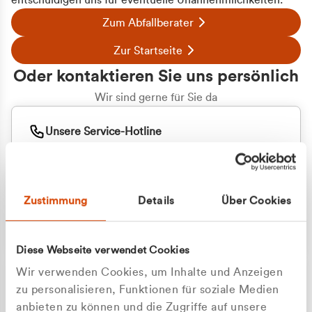
entschuldigen uns für eventuelle Unannehmlichkeiten.
Zum Abfallberater
Zur Startseite
Oder kontaktieren Sie uns persönlich
Wir sind gerne für Sie da
Unsere Service-Hotline
+49 2162 3769000
Mo. - Fr. 08.00 - 16:30 Uhr
Whatsapp
+49 177 8376058
Zustimmung
Details
Über Cookies
Sie benötigen ein individuelles Angebot?
Unverbindliche Anfrage stellen
Diese Webseite verwendet Cookies
Wir verwenden Cookies, um Inhalte und Anzeigen
zu personalisieren, Funktionen für soziale Medien
anbieten zu können und die Zugriffe auf unsere