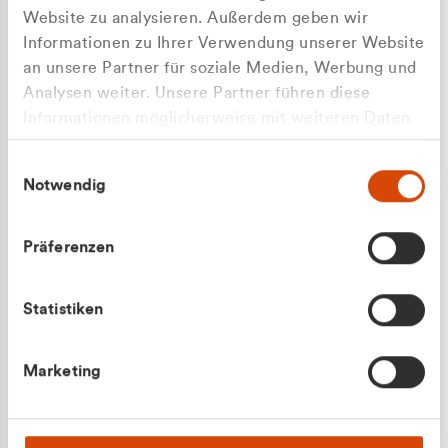
Website zu analysieren. Außerdem geben wir
Informationen zu Ihrer Verwendung unserer Website
an unsere Partner für soziale Medien, Werbung und
Analysen weiter. Unsere Partner führen diese
Apilash Balanesan
Informationen möglicherweise mit weiteren Daten
Vertrieb - Gewerbekunden
zusammen, die Sie ihnen bereitgestellt haben oder
0216 237 69050
Einwilligungsauswahl
die sie im Rahmen Ihrer Nutzung der Dienste
Notwendig
gesammelt haben.
Präferenzen
Statistiken
Julian Marek
Marketing
Vertrieb - Privatkunden
0216 237 69000