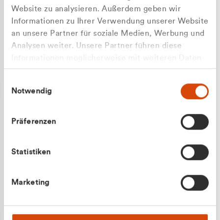
Website zu analysieren. Außerdem geben wir
Informationen zu Ihrer Verwendung unserer Website
an unsere Partner für soziale Medien, Werbung und
Analysen weiter. Unsere Partner führen diese
Apilash Balanesan
Informationen möglicherweise mit weiteren Daten
Vertrieb - Gewerbekunden
zusammen, die Sie ihnen bereitgestellt haben oder
0216 237 69050
Einwilligungsauswahl
die sie im Rahmen Ihrer Nutzung der Dienste
Notwendig
gesammelt haben.
Präferenzen
Statistiken
Julian Marek
Marketing
Vertrieb - Privatkunden
0216 237 69000