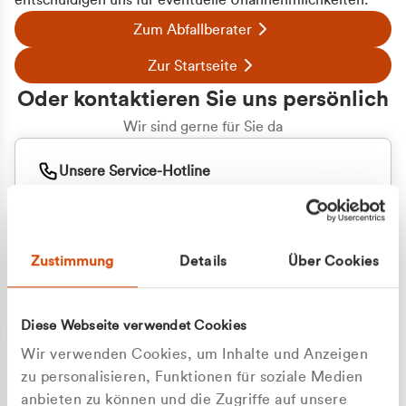
entschuldigen uns für eventuelle Unannehmlichkeiten.
Zum Abfallberater
Zur Startseite
Oder kontaktieren Sie uns persönlich
Wir sind gerne für Sie da
Unsere Service-Hotline
+49 2162 3769000
Mo. - Fr. 08.00 - 16:30 Uhr
Whatsapp
+49 177 8376058
Zustimmung
Details
Über Cookies
Sie benötigen ein individuelles Angebot?
Unverbindliche Anfrage stellen
Diese Webseite verwendet Cookies
Wir verwenden Cookies, um Inhalte und Anzeigen
zu personalisieren, Funktionen für soziale Medien
anbieten zu können und die Zugriffe auf unsere