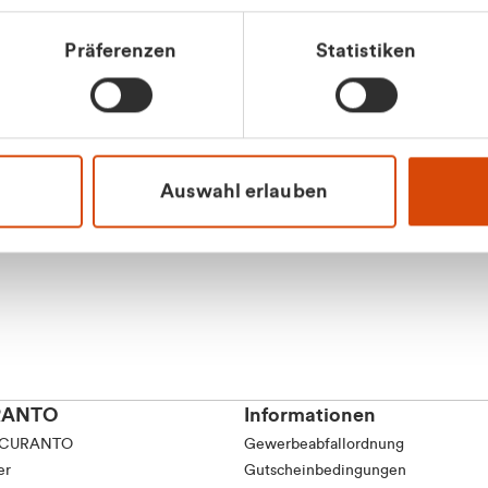
tkunde (inkl. MwSt.)
Präferenzen
Statistiken
tskunde (exkl. MwSt.)
Apilash Balanes
Vertrieb - Gewerbeku
0216 237 69050
Auswahl erlauben
RANTO
Informationen
 CURANTO
Gewerbeabfallordnung
er
Gutscheinbedingungen