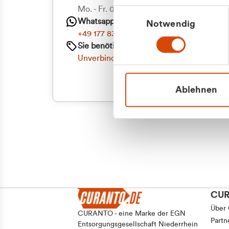
Priva
Mo. - Fr. 08.00 - 16:30 Uhr
Einwilligungsauswahl
Whatsapp
Notwendig
Geschäf
+49 177 8376058
Sie benötigen ein individuelles Angebot?
Unverbindliche Anfrage stellen
Ablehnen
CU
Über
CURANTO - eine Marke der EGN
Partn
Entsorgungsgesellschaft Niederrhein