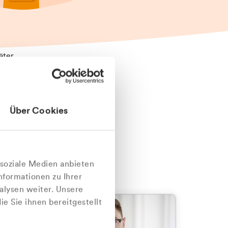
äter
Über Cookies
nlich
 soziale Medien anbieten
nformationen zu Ihrer
alysen weiter. Unsere
e Sie ihnen bereitgestellt