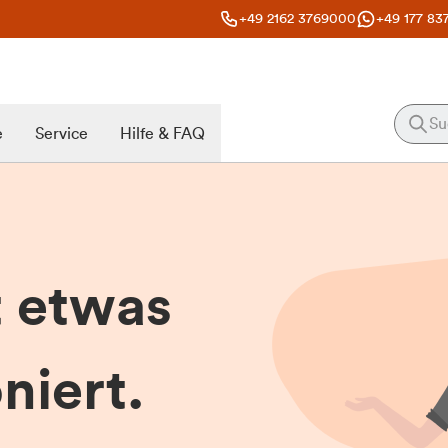
+49 2162 3769000
+49 177 83
e
Service
Hilfe & FAQ
t etwas
niert.