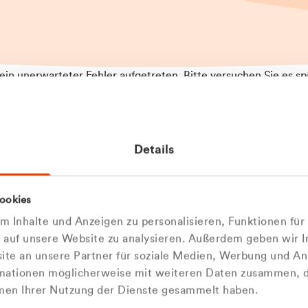
t ein unerwarteter Fehler aufgetreten. Bitte versuchen Sie es sp
t.
 das Problem weiterhin besteht, kontaktieren Sie bitte unseren
rt und geben Sie, falls möglich, weitere Informationen zum
Details
tretenen Fehler an. Wir entschuldigen uns für eventuelle
ehmlichkeiten.
 Abfallberater
Zur Startseite
ookies
u welcher
 kontaktieren Sie uns persö
 Inhalte und Anzeigen zu personalisieren, Funktionen für
dengruppe
e auf unsere Website zu analysieren. Außerdem geben wir I
Wir sind gerne für Sie da
te an unsere Partner für soziale Medien, Werbung und An
rmationen möglicherweise mit weiteren Daten zusammen, di
hören Sie?
hmen Ihrer Nutzung der Dienste gesammelt haben.