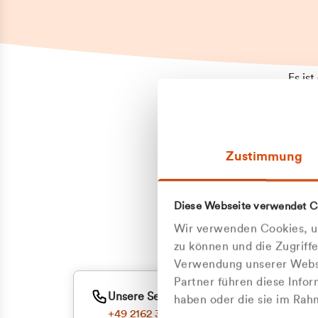
Es is
erneu
Falls
Suppo
Zustimmung
aufge
Unann
Zum
Diese Webseite verwendet C
Z
Oder
Wir verwenden Cookies, um
Kun
zu können und die Zugriff
Verwendung unserer Websi
Partner führen diese Info
ge
Unsere Service-Hotline
haben oder die sie im Ra
+49 2162 3769000