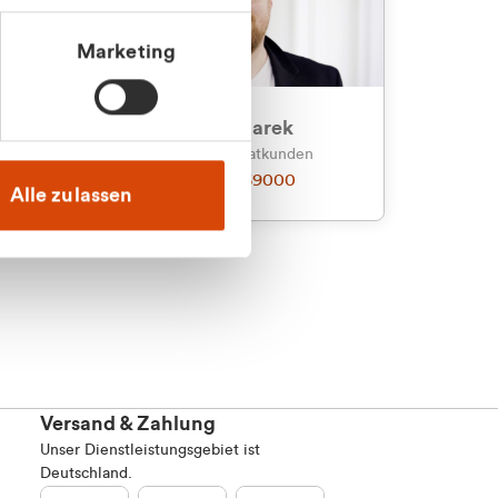
Marketing
an
Julian Marek
nden
Vertrieb - Privatkunden
0216 237 69000
Alle zulassen
Versand & Zahlung
Unser Dienstleistungsgebiet ist
Deutschland.