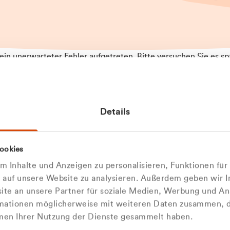
t ein unerwarteter Fehler aufgetreten. Bitte versuchen Sie es sp
t.
 das Problem weiterhin besteht, kontaktieren Sie bitte unseren
rt und geben Sie, falls möglich, weitere Informationen zum
Details
tretenen Fehler an. Wir entschuldigen uns für eventuelle
ehmlichkeiten.
 Abfallberater
Zur Startseite
ookies
u welcher
 kontaktieren Sie uns persö
 Inhalte und Anzeigen zu personalisieren, Funktionen für
dengruppe
e auf unsere Website zu analysieren. Außerdem geben wir I
Wir sind gerne für Sie da
te an unsere Partner für soziale Medien, Werbung und An
rmationen möglicherweise mit weiteren Daten zusammen, di
hören Sie?
hmen Ihrer Nutzung der Dienste gesammelt haben.