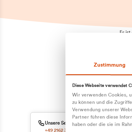
Es is
erneu
Falls
Suppo
Zustimmung
aufge
Unann
Zum
Diese Webseite verwendet C
Z
Oder
Wir verwenden Cookies, um
Kun
zu können und die Zugriff
Verwendung unserer Websi
Partner führen diese Info
ge
Unsere Service-Hotline
haben oder die sie im Ra
+49 2162 3769000