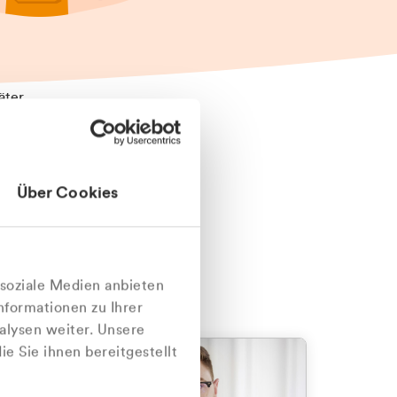
äter
Über Cookies
nlich
 soziale Medien anbieten
nformationen zu Ihrer
alysen weiter. Unsere
e Sie ihnen bereitgestellt