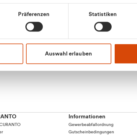
tkunde (inkl. MwSt.)
Präferenzen
Statistiken
tskunde (exkl. MwSt.)
Apilash Balanes
Vertrieb - Gewerbeku
0216 237 69050
Auswahl erlauben
RANTO
Informationen
 CURANTO
Gewerbeabfallordnung
er
Gutscheinbedingungen