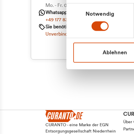
Priva
Mo. - Fr. 08.00 - 16:30 Uhr
Einwilligungsauswahl
Whatsapp
Notwendig
Geschäf
+49 177 8376058
Sie benötigen ein individuelles Angebot?
Unverbindliche Anfrage stellen
Ablehnen
CU
Über
CURANTO - eine Marke der EGN
Partn
Entsorgungsgesellschaft Niederrhein