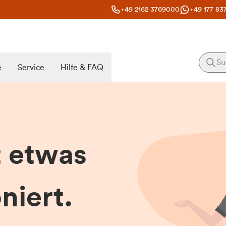
+49 2162 3769000
+49 177 83
e
Service
Hilfe & FAQ
t etwas
niert.