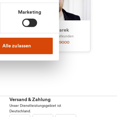
Marketing
an
Julian Marek
nden
Vertrieb - Privatkunden
0216 237 69000
Alle zulassen
Versand & Zahlung
Unser Dienstleistungsgebiet ist
Deutschland.