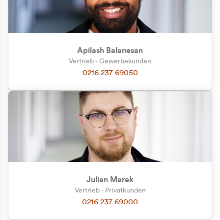
Apilash Balanesan
Vertrieb - Gewerbekunden
Zu welcher Kundengruppe
0216 237 69050
gehören Sie?
Privatkunde (inkl. MwSt.)
Geschäftskunde (exkl. MwSt.)
Julian Marek
Vertrieb - Privatkunden
0216 237 69000