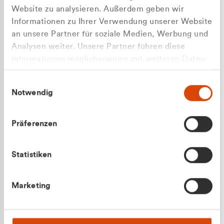
Website zu analysieren. Außerdem geben wir
Informationen zu Ihrer Verwendung unserer Website
an unsere Partner für soziale Medien, Werbung und
Analysen weiter. Unsere Partner führen diese
Apilash Balanesan
Informationen möglicherweise mit weiteren Daten
Vertrieb - Gewerbekunden
zusammen, die Sie ihnen bereitgestellt haben oder
0216 237 69050
Einwilligungsauswahl
die sie im Rahmen Ihrer Nutzung der Dienste
Notwendig
gesammelt haben.
Präferenzen
Statistiken
Julian Marek
Marketing
Vertrieb - Privatkunden
0216 237 69000