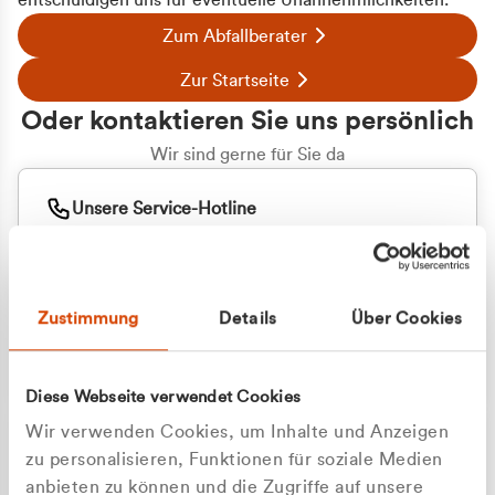
entschuldigen uns für eventuelle Unannehmlichkeiten.
Zum Abfallberater
Zur Startseite
Oder kontaktieren Sie uns persönlich
Wir sind gerne für Sie da
Unsere Service-Hotline
+49 2162 3769000
Mo. - Fr. 08.00 - 16:30 Uhr
Whatsapp
+49 177 8376058
Zustimmung
Details
Über Cookies
Sie benötigen ein individuelles Angebot?
Unverbindliche Anfrage stellen
Diese Webseite verwendet Cookies
Wir verwenden Cookies, um Inhalte und Anzeigen
zu personalisieren, Funktionen für soziale Medien
anbieten zu können und die Zugriffe auf unsere