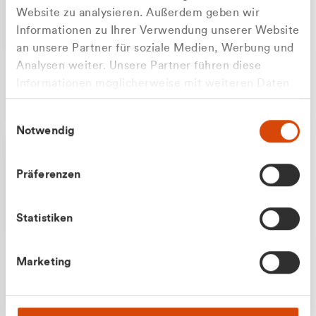
Website zu analysieren. Außerdem geben wir
Informationen zu Ihrer Verwendung unserer Website
an unsere Partner für soziale Medien, Werbung und
Analysen weiter. Unsere Partner führen diese
Apilash Balanesan
Informationen möglicherweise mit weiteren Daten
Vertrieb - Gewerbekunden
Zu welcher Kundengruppe
zusammen, die Sie ihnen bereitgestellt haben oder
0216 237 69050
Einwilligungsauswahl
die sie im Rahmen Ihrer Nutzung der Dienste
gehören Sie?
Notwendig
gesammelt haben.
Privatkunde (inkl. MwSt.)
Präferenzen
Geschäftskunde (exkl. MwSt.)
Statistiken
Julian Marek
Marketing
Vertrieb - Privatkunden
0216 237 69000