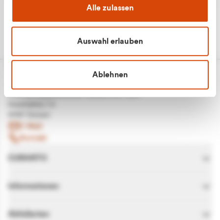
Alle zulassen
Auswahl erlauben
Ablehnen
CURANTO - eine Marke der EGN
Entsorgungsgesellschaft Niederrhein mbH
Greefsallee 1-5
41747 Viersen
E-Mail
Kontakt
CURANTO
Informationen
Abfallarten