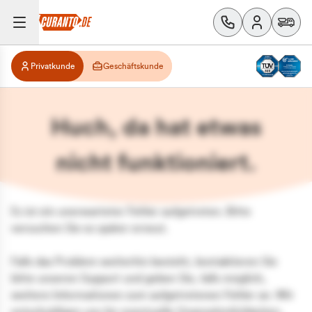
Privatkunde
Geschäftskunde
Huch, da hat etwas
nicht funktioniert.
Es ist ein unerwarteter Fehler aufgetreten. Bitte
versuchen Sie es später erneut.
Falls das Problem weiterhin besteht, kontaktieren Sie
bitte unseren Support und geben Sie, falls möglich,
weitere Informationen zum aufgetretenen Fehler an. Wir