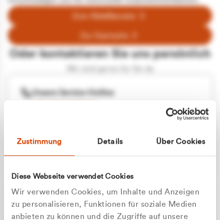
entschuldigen uns für eventuelle Unannehmlichkeiten.
Zum Abfallberater
Zur Startseite
Oder kontaktieren Sie uns persönlich
Wir sind gerne für Sie da
Unsere Service-Hotline
+49 2162 3769000
Mo. - Fr. 08.00 - 16:30 Uhr
Whatsapp
+49 177 8376058
Zustimmung
Details
Über Cookies
Sie benötigen ein individuelles Angebot?
Unverbindliche Anfrage stellen
Diese Webseite verwendet Cookies
Wir verwenden Cookies, um Inhalte und Anzeigen
zu personalisieren, Funktionen für soziale Medien
anbieten zu können und die Zugriffe auf unsere