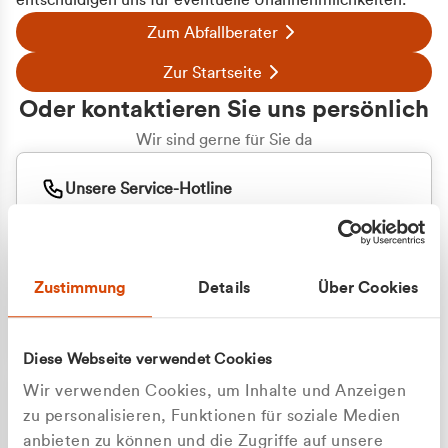
entschuldigen uns für eventuelle Unannehmlichkeiten.
Zum Abfallberater
Zur Startseite
Oder kontaktieren Sie uns persönlich
Wir sind gerne für Sie da
Unsere Service-Hotline
+49 2162 3769000
Mo. - Fr. 08.00 - 16:30 Uhr
Whatsapp
+49 177 8376058
Zustimmung
Details
Über Cookies
Sie benötigen ein individuelles Angebot?
Unverbindliche Anfrage stellen
Diese Webseite verwendet Cookies
Wir verwenden Cookies, um Inhalte und Anzeigen
zu personalisieren, Funktionen für soziale Medien
anbieten zu können und die Zugriffe auf unsere