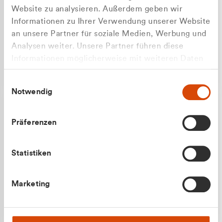
Website zu analysieren. Außerdem geben wir
Informationen zu Ihrer Verwendung unserer Website
an unsere Partner für soziale Medien, Werbung und
Analysen weiter. Unsere Partner führen diese
Apilash Balanesan
Informationen möglicherweise mit weiteren Daten
Vertrieb - Gewerbekunden
zusammen, die Sie ihnen bereitgestellt haben oder
0216 237 69050
Einwilligungsauswahl
die sie im Rahmen Ihrer Nutzung der Dienste
Notwendig
gesammelt haben.
Präferenzen
Statistiken
Julian Marek
Marketing
Vertrieb - Privatkunden
0216 237 69000