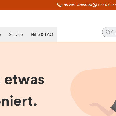
+49 2162 3769000
+49 177 83
e
Service
Hilfe & FAQ
t etwas
niert.