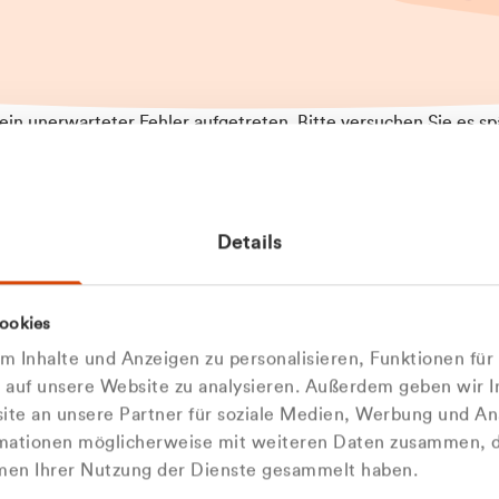
t ein unerwarteter Fehler aufgetreten. Bitte versuchen Sie es sp
t.
 das Problem weiterhin besteht, kontaktieren Sie bitte unseren
rt und geben Sie, falls möglich, weitere Informationen zum
Details
tretenen Fehler an. Wir entschuldigen uns für eventuelle
ehmlichkeiten.
 Abfallberater
Zur Startseite
ookies
 kontaktieren Sie uns persö
 Inhalte und Anzeigen zu personalisieren, Funktionen für
e auf unsere Website zu analysieren. Außerdem geben wir I
Wir sind gerne für Sie da
te an unsere Partner für soziale Medien, Werbung und An
rmationen möglicherweise mit weiteren Daten zusammen, di
hmen Ihrer Nutzung der Dienste gesammelt haben.