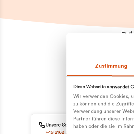
Es is
erneu
Falls
Suppo
Zustimmung
aufge
Unann
Zum
Diese Webseite verwendet C
Oder
Wir verwenden Cookies, um
zu können und die Zugriff
Verwendung unserer Websi
Partner führen diese Info
Unsere Service-Hotline
haben oder die sie im Ra
+49 2162 3769000