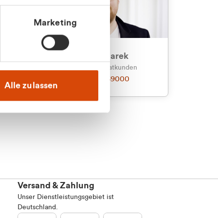
Marketing
an
Julian Marek
nden
Vertrieb - Privatkunden
0216 237 69000
Alle zulassen
Versand & Zahlung
Unser Dienstleistungsgebiet ist
Deutschland.