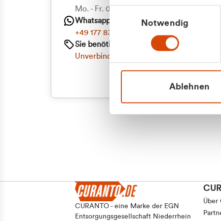
Mo. - Fr. 08.00 - 16:30 Uhr
Einwilligungsauswahl
Whatsapp
Notwendig
+49 177 8376058
Sie benötigen ein individuelles Angebot?
Unverbindliche Anfrage stellen
Ablehnen
CU
Über
CURANTO - eine Marke der EGN
Partn
Entsorgungsgesellschaft Niederrhein