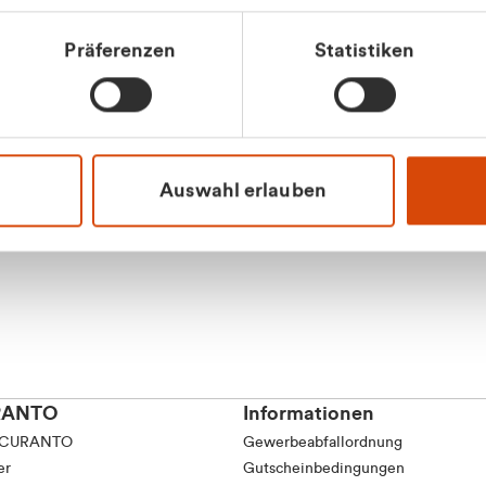
Präferenzen
Statistiken
Apilash Balanes
Vertrieb - Gewerbeku
0216 237 69050
Auswahl erlauben
RANTO
Informationen
 CURANTO
Gewerbeabfallordnung
er
Gutscheinbedingungen