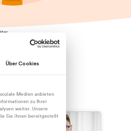
äter
Über Cookies
nlich
 soziale Medien anbieten
nformationen zu Ihrer
alysen weiter. Unsere
e Sie ihnen bereitgestellt