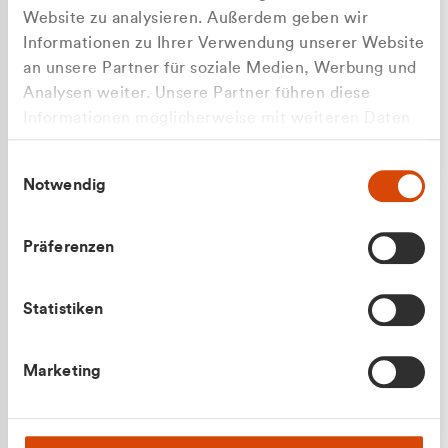
Website zu analysieren. Außerdem geben wir
Informationen zu Ihrer Verwendung unserer Website
an unsere Partner für soziale Medien, Werbung und
Analysen weiter. Unsere Partner führen diese
Apilash Balanesan
Informationen möglicherweise mit weiteren Daten
Vertrieb - Gewerbekunden
Zu welcher Kundengruppe
zusammen, die Sie ihnen bereitgestellt haben oder
0216 237 69050
Einwilligungsauswahl
die sie im Rahmen Ihrer Nutzung der Dienste
gehören Sie?
Notwendig
gesammelt haben.
Privatkunde (inkl. MwSt.)
Präferenzen
Geschäftskunde (exkl. MwSt.)
Statistiken
Julian Marek
Marketing
Vertrieb - Privatkunden
0216 237 69000