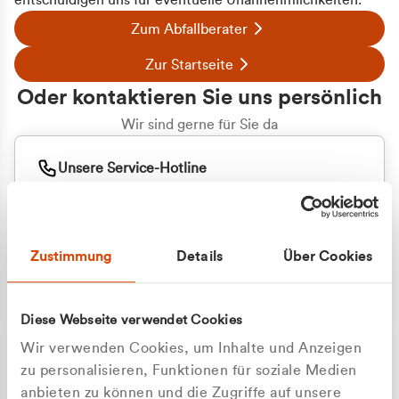
entschuldigen uns für eventuelle Unannehmlichkeiten.
Zum Abfallberater
Zur Startseite
Oder kontaktieren Sie uns persönlich
Wir sind gerne für Sie da
Unsere Service-Hotline
+49 2162 3769000
Mo. - Fr. 08.00 - 16:30 Uhr
Whatsapp
+49 177 8376058
Zustimmung
Details
Über Cookies
Sie benötigen ein individuelles Angebot?
Unverbindliche Anfrage stellen
Diese Webseite verwendet Cookies
Wir verwenden Cookies, um Inhalte und Anzeigen
zu personalisieren, Funktionen für soziale Medien
anbieten zu können und die Zugriffe auf unsere