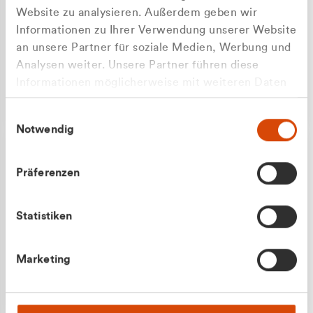
Website zu analysieren. Außerdem geben wir
Informationen zu Ihrer Verwendung unserer Website
an unsere Partner für soziale Medien, Werbung und
Analysen weiter. Unsere Partner führen diese
Apilash Balanesan
Informationen möglicherweise mit weiteren Daten
Vertrieb - Gewerbekunden
Zu welcher Kundengruppe
zusammen, die Sie ihnen bereitgestellt haben oder
0216 237 69050
Einwilligungsauswahl
die sie im Rahmen Ihrer Nutzung der Dienste
gehören Sie?
Notwendig
gesammelt haben.
Privatkunde (inkl. MwSt.)
Präferenzen
Geschäftskunde (exkl. MwSt.)
Statistiken
Julian Marek
Marketing
Vertrieb - Privatkunden
0216 237 69000