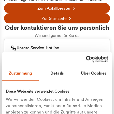
entschuldigen uns für eventuelle Unannehmlichkeiten.
Zum Abfallberater
Zur Startseite
Oder kontaktieren Sie uns persönlich
Wir sind gerne für Sie da
Unsere Service-Hotline
+49 2162 3769000
Mo. - Fr. 08.00 - 16:30 Uhr
Whatsapp
+49 177 8376058
Zustimmung
Details
Über Cookies
Sie benötigen ein individuelles Angebot?
Unverbindliche Anfrage stellen
Diese Webseite verwendet Cookies
Wir verwenden Cookies, um Inhalte und Anzeigen
zu personalisieren, Funktionen für soziale Medien
anbieten zu können und die Zugriffe auf unsere