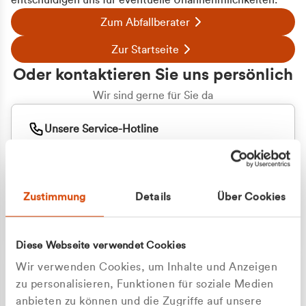
entschuldigen uns für eventuelle Unannehmlichkeiten.
Zum Abfallberater
Zur Startseite
Oder kontaktieren Sie uns persönlich
Wir sind gerne für Sie da
Unsere Service-Hotline
+49 2162 3769000
Mo. - Fr. 08.00 - 16:30 Uhr
Whatsapp
+49 177 8376058
Zustimmung
Details
Über Cookies
Sie benötigen ein individuelles Angebot?
Unverbindliche Anfrage stellen
Diese Webseite verwendet Cookies
Wir verwenden Cookies, um Inhalte und Anzeigen
zu personalisieren, Funktionen für soziale Medien
anbieten zu können und die Zugriffe auf unsere