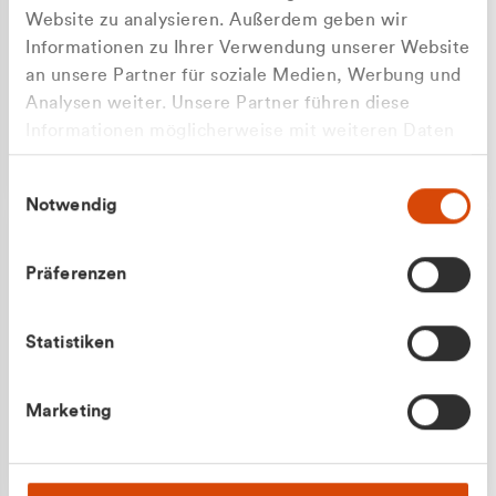
Website zu analysieren. Außerdem geben wir
Informationen zu Ihrer Verwendung unserer Website
an unsere Partner für soziale Medien, Werbung und
Analysen weiter. Unsere Partner führen diese
Apilash Balanesan
Informationen möglicherweise mit weiteren Daten
Vertrieb - Gewerbekunden
zusammen, die Sie ihnen bereitgestellt haben oder
0216 237 69050
Einwilligungsauswahl
die sie im Rahmen Ihrer Nutzung der Dienste
Notwendig
gesammelt haben.
Präferenzen
Statistiken
Julian Marek
Marketing
Vertrieb - Privatkunden
0216 237 69000