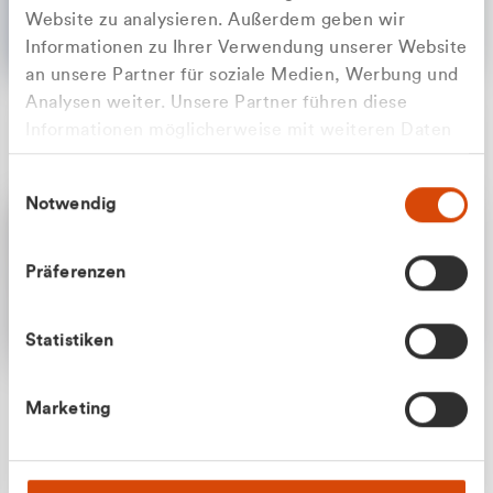
Website zu analysieren. Außerdem geben wir
Informationen zu Ihrer Verwendung unserer Website
an unsere Partner für soziale Medien, Werbung und
Analysen weiter. Unsere Partner führen diese
Apilash Balanesan
Informationen möglicherweise mit weiteren Daten
Vertrieb - Gewerbekunden
Zu welcher Kundengruppe
zusammen, die Sie ihnen bereitgestellt haben oder
0216 237 69050
Einwilligungsauswahl
die sie im Rahmen Ihrer Nutzung der Dienste
gehören Sie?
Notwendig
gesammelt haben.
Privatkunde (inkl. MwSt.)
Präferenzen
Geschäftskunde (exkl. MwSt.)
Statistiken
Julian Marek
Marketing
Vertrieb - Privatkunden
0216 237 69000