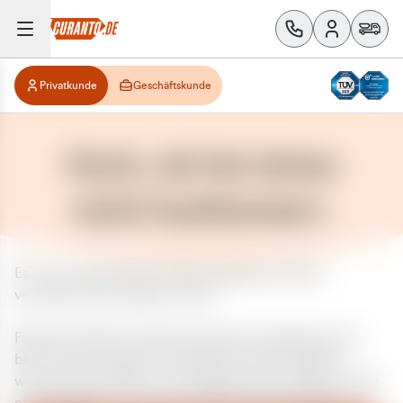
Privatkunde
Geschäftskunde
Huch, da hat etwas
nicht funktioniert.
Es ist ein unerwarteter Fehler aufgetreten. Bitte
versuchen Sie es später erneut.
Falls das Problem weiterhin besteht, kontaktieren Sie
bitte unseren Support und geben Sie, falls möglich,
weitere Informationen zum aufgetretenen Fehler an. Wir