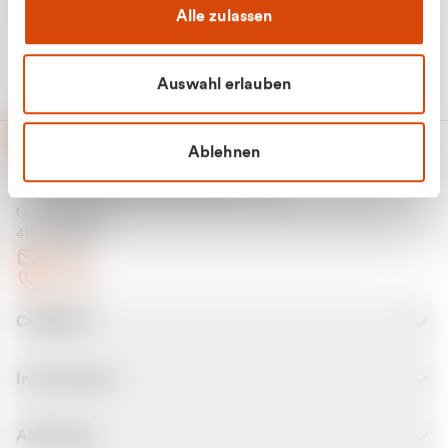
Alle zulassen
Auswahl erlauben
Ablehnen
CURANTO - eine Marke der EGN
Entsorgungsgesellschaft Niederrhein mbH
Greefsallee 1-5
41747 Viersen
E-Mail
Kontakt
CURANTO
Informationen
Abfallarten