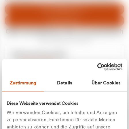
entschuldigen uns für eventuelle Unannehmlichkeiten.
Zum Abfallberater
Zur Startseite
Oder kontaktieren Sie uns persönlich
Wir sind gerne für Sie da
Unsere Service-Hotline
+49 2162 3769000
Mo. - Fr. 08.00 - 16:30 Uhr
Whatsapp
+49 177 8376058
Zustimmung
Details
Über Cookies
Sie benötigen ein individuelles Angebot?
Unverbindliche Anfrage stellen
Diese Webseite verwendet Cookies
Wir verwenden Cookies, um Inhalte und Anzeigen
zu personalisieren, Funktionen für soziale Medien
anbieten zu können und die Zugriffe auf unsere