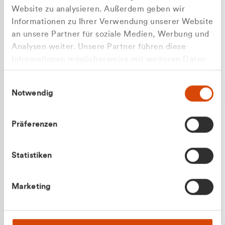
Website zu analysieren. Außerdem geben wir
Informationen zu Ihrer Verwendung unserer Website
an unsere Partner für soziale Medien, Werbung und
Analysen weiter. Unsere Partner führen diese
Apilash Balanesan
Informationen möglicherweise mit weiteren Daten
Vertrieb - Gewerbekunden
zusammen, die Sie ihnen bereitgestellt haben oder
0216 237 69050
Einwilligungsauswahl
die sie im Rahmen Ihrer Nutzung der Dienste
Notwendig
gesammelt haben.
Präferenzen
Statistiken
Julian Marek
Marketing
Vertrieb - Privatkunden
0216 237 69000