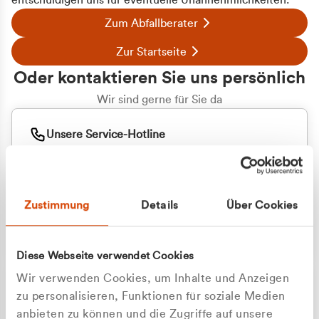
entschuldigen uns für eventuelle Unannehmlichkeiten.
Zum Abfallberater
Zur Startseite
Oder kontaktieren Sie uns persönlich
Wir sind gerne für Sie da
Unsere Service-Hotline
+49 2162 3769000
Mo. - Fr. 08.00 - 16:30 Uhr
Whatsapp
+49 177 8376058
Zustimmung
Details
Über Cookies
Sie benötigen ein individuelles Angebot?
Unverbindliche Anfrage stellen
Diese Webseite verwendet Cookies
Wir verwenden Cookies, um Inhalte und Anzeigen
zu personalisieren, Funktionen für soziale Medien
anbieten zu können und die Zugriffe auf unsere