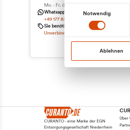
Priva
Mo. - Fr. 08.00 - 16:30 Uhr
Einwilligungsauswahl
Whatsapp
Notwendig
Geschäf
+49 177 8376058
Sie benötigen ein individuelles Angebot?
Unverbindliche Anfrage stellen
Ablehnen
CU
Über
CURANTO - eine Marke der EGN
Partn
Entsorgungsgesellschaft Niederrhein