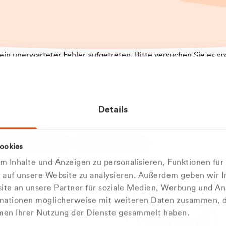
t ein unerwarteter Fehler aufgetreten. Bitte versuchen Sie es sp
t.
 das Problem weiterhin besteht, kontaktieren Sie bitte unseren
rt und geben Sie, falls möglich, weitere Informationen zum
Details
tretenen Fehler an. Wir entschuldigen uns für eventuelle
ehmlichkeiten.
 Abfallberater
Zur Startseite
ookies
u welcher
 kontaktieren Sie uns persö
 Inhalte und Anzeigen zu personalisieren, Funktionen für
dengruppe
e auf unsere Website zu analysieren. Außerdem geben wir I
Wir sind gerne für Sie da
te an unsere Partner für soziale Medien, Werbung und An
rmationen möglicherweise mit weiteren Daten zusammen, di
hören Sie?
hmen Ihrer Nutzung der Dienste gesammelt haben.