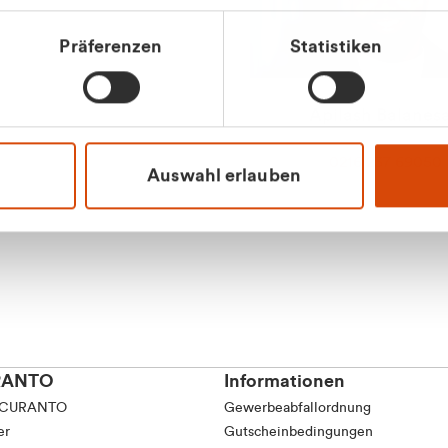
tkunde (inkl. MwSt.)
Präferenzen
Statistiken
tskunde (exkl. MwSt.)
Apilash Balanes
Vertrieb - Gewerbeku
0216 237 69050
Auswahl erlauben
RANTO
Informationen
 CURANTO
Gewerbeabfallordnung
er
Gutscheinbedingungen