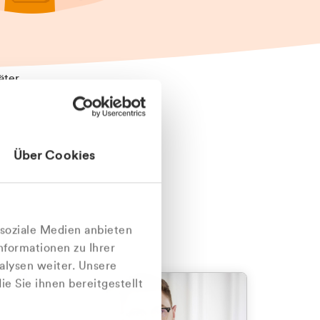
äter
Über Cookies
nlich
 soziale Medien anbieten
nformationen zu Ihrer
alysen weiter. Unsere
e Sie ihnen bereitgestellt