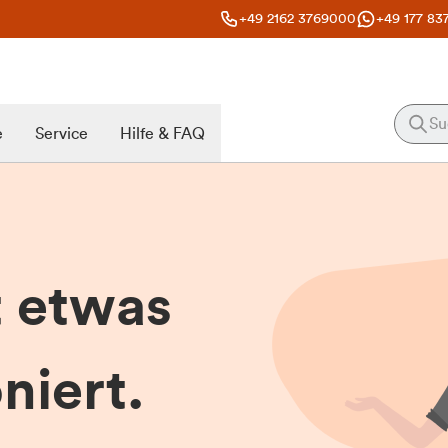
+49 2162 3769000
+49 177 83
e
Service
Hilfe & FAQ
t etwas
niert.