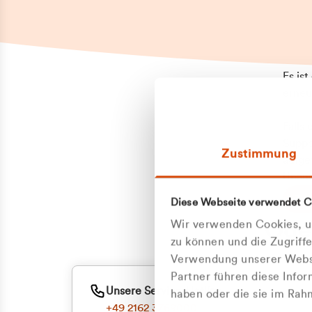
Es is
erneu
Falls
Suppo
Zustimmung
aufge
Unann
Zum
Diese Webseite verwendet C
Z
Oder
Wir verwenden Cookies, um
Kun
zu können und die Zugriff
Verwendung unserer Websi
Partner führen diese Info
ge
Unsere Service-Hotline
haben oder die sie im Ra
+49 2162 3769000