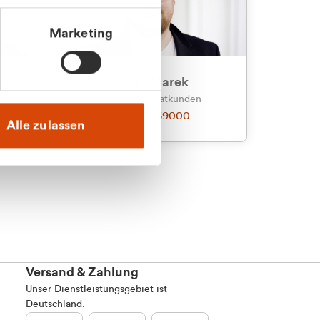
Marketing
an
Julian Marek
nden
Vertrieb - Privatkunden
0216 237 69000
Alle zulassen
Versand & Zahlung
Unser Dienstleistungsgebiet ist
Deutschland.