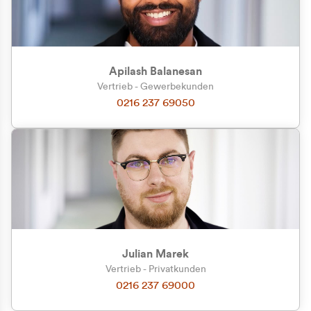
Apilash Balanesan
Vertrieb - Gewerbekunden
Zu welcher Kundengruppe
0216 237 69050
gehören Sie?
Privatkunde (inkl. MwSt.)
Geschäftskunde (exkl. MwSt.)
Julian Marek
Vertrieb - Privatkunden
0216 237 69000