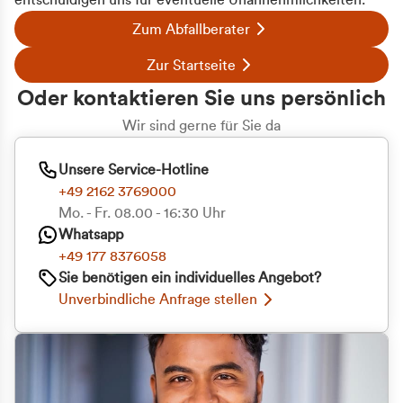
entschuldigen uns für eventuelle Unannehmlichkeiten.
Zum Abfallberater
Zur Startseite
Oder kontaktieren Sie uns persönlich
Wir sind gerne für Sie da
Unsere Service-Hotline
+49 2162 3769000
Mo. - Fr. 08.00 - 16:30 Uhr
Whatsapp
+49 177 8376058
Zustimmung
Details
Über Cookies
Sie benötigen ein individuelles Angebot?
Unverbindliche Anfrage stellen
Diese Webseite verwendet Cookies
Wir verwenden Cookies, um Inhalte und Anzeigen
zu personalisieren, Funktionen für soziale Medien
anbieten zu können und die Zugriffe auf unsere