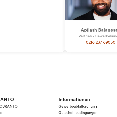
tkunde (inkl. MwSt.)
tskunde (exkl. MwSt.)
Apilash Balanes
Vertrieb - Gewerbeku
0216 237 69050
RANTO
Informationen
 CURANTO
Gewerbeabfallordnung
er
Gutscheinbedingungen