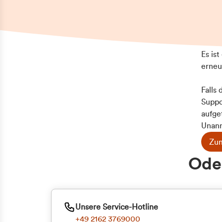
Es is
erneu
Falls
Suppo
aufge
Unann
Zum
Z
Oder
Kun
ge
Unsere Service-Hotline
+49 2162 3769000