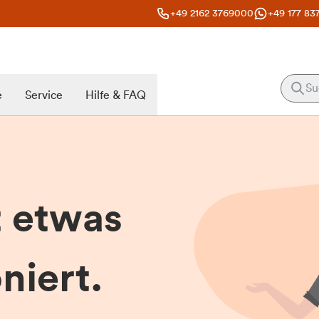
+49 2162 3769000
+49 177 83
e
Service
Hilfe & FAQ
t etwas
niert.