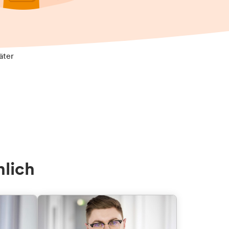
äter
nlich