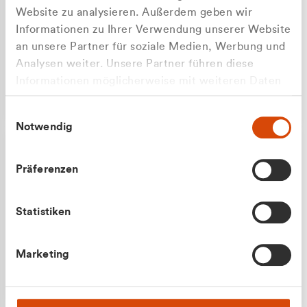
Website zu analysieren. Außerdem geben wir
Informationen zu Ihrer Verwendung unserer Website
an unsere Partner für soziale Medien, Werbung und
Analysen weiter. Unsere Partner führen diese
Apilash Balanesan
Informationen möglicherweise mit weiteren Daten
Vertrieb - Gewerbekunden
zusammen, die Sie ihnen bereitgestellt haben oder
0216 237 69050
Einwilligungsauswahl
die sie im Rahmen Ihrer Nutzung der Dienste
Notwendig
gesammelt haben.
Präferenzen
Statistiken
Julian Marek
Marketing
Vertrieb - Privatkunden
0216 237 69000