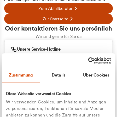
entschuldigen uns für eventuelle Unannehmlichkeiten.
Zum Abfallberater
Zur Startseite
Oder kontaktieren Sie uns persönlich
Wir sind gerne für Sie da
Unsere Service-Hotline
+49 2162 3769000
Mo. - Fr. 08.00 - 16:30 Uhr
Whatsapp
+49 177 8376058
Zustimmung
Details
Über Cookies
Sie benötigen ein individuelles Angebot?
Unverbindliche Anfrage stellen
Diese Webseite verwendet Cookies
Wir verwenden Cookies, um Inhalte und Anzeigen
zu personalisieren, Funktionen für soziale Medien
anbieten zu können und die Zugriffe auf unsere