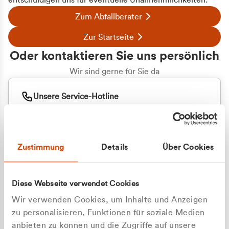
entschuldigen uns für eventuelle Unannehmlichkeiten.
Zum Abfallberater
Zur Startseite
Oder kontaktieren Sie uns persönlich
Wir sind gerne für Sie da
Unsere Service-Hotline
+49 2162 3769000
Mo. - Fr. 08.00 - 16:30 Uhr
Whatsapp
+49 177 8376058
Zustimmung
Details
Über Cookies
Sie benötigen ein individuelles Angebot?
Unverbindliche Anfrage stellen
Diese Webseite verwendet Cookies
Wir verwenden Cookies, um Inhalte und Anzeigen
zu personalisieren, Funktionen für soziale Medien
anbieten zu können und die Zugriffe auf unsere