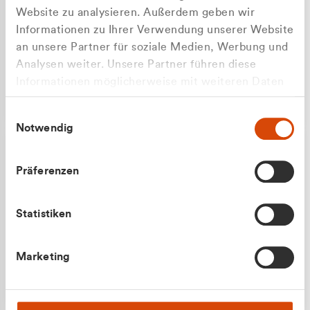
Website zu analysieren. Außerdem geben wir
Informationen zu Ihrer Verwendung unserer Website
an unsere Partner für soziale Medien, Werbung und
Analysen weiter. Unsere Partner führen diese
Apilash Balanesan
Informationen möglicherweise mit weiteren Daten
Vertrieb - Gewerbekunden
Zu welcher Kundengruppe
zusammen, die Sie ihnen bereitgestellt haben oder
0216 237 69050
Einwilligungsauswahl
die sie im Rahmen Ihrer Nutzung der Dienste
gehören Sie?
Notwendig
gesammelt haben.
Privatkunde (inkl. MwSt.)
Präferenzen
Geschäftskunde (exkl. MwSt.)
Statistiken
Julian Marek
Marketing
Vertrieb - Privatkunden
0216 237 69000