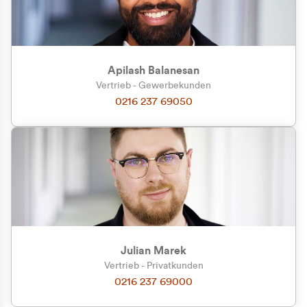
Apilash Balanesan
Vertrieb - Gewerbekunden
Zu welcher Kundengruppe
0216 237 69050
gehören Sie?
Privatkunde (inkl. MwSt.)
Geschäftskunde (exkl. MwSt.)
Julian Marek
Vertrieb - Privatkunden
0216 237 69000