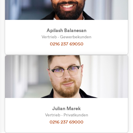
Apilash Balanesan
Vertrieb - Gewerbekunden
Zu welcher Kundengruppe
0216 237 69050
gehören Sie?
Privatkunde (inkl. MwSt.)
Geschäftskunde (exkl. MwSt.)
Julian Marek
Vertrieb - Privatkunden
0216 237 69000