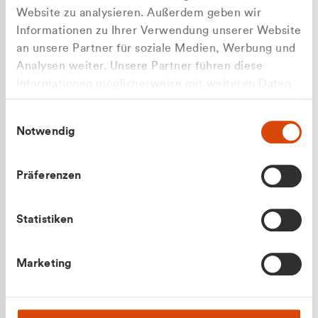
Website zu analysieren. Außerdem geben wir
Informationen zu Ihrer Verwendung unserer Website
an unsere Partner für soziale Medien, Werbung und
Analysen weiter. Unsere Partner führen diese
Apilash Balanesan
Informationen möglicherweise mit weiteren Daten
Vertrieb - Gewerbekunden
zusammen, die Sie ihnen bereitgestellt haben oder
0216 237 69050
Einwilligungsauswahl
die sie im Rahmen Ihrer Nutzung der Dienste
Notwendig
gesammelt haben.
Präferenzen
Statistiken
Julian Marek
Marketing
Vertrieb - Privatkunden
0216 237 69000