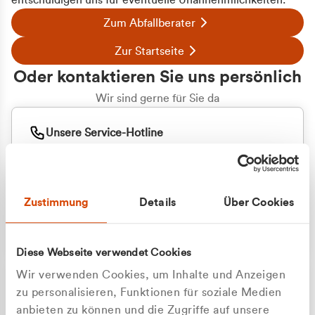
entschuldigen uns für eventuelle Unannehmlichkeiten.
Zum Abfallberater
Zur Startseite
Oder kontaktieren Sie uns persönlich
Wir sind gerne für Sie da
Unsere Service-Hotline
+49 2162 3769000
Mo. - Fr. 08.00 - 16:30 Uhr
Whatsapp
+49 177 8376058
Zustimmung
Details
Über Cookies
Sie benötigen ein individuelles Angebot?
Unverbindliche Anfrage stellen
Diese Webseite verwendet Cookies
Wir verwenden Cookies, um Inhalte und Anzeigen
zu personalisieren, Funktionen für soziale Medien
anbieten zu können und die Zugriffe auf unsere