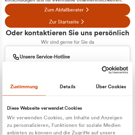
entschuldigen uns für eventuelle Unannehmlichkeiten.
Zum Abfallberater
Zur Startseite
Oder kontaktieren Sie uns persönlich
Wir sind gerne für Sie da
Unsere Service-Hotline
+49 2162 3769000
Mo. - Fr. 08.00 - 16:30 Uhr
Whatsapp
+49 177 8376058
Zustimmung
Details
Über Cookies
Sie benötigen ein individuelles Angebot?
Unverbindliche Anfrage stellen
Diese Webseite verwendet Cookies
Wir verwenden Cookies, um Inhalte und Anzeigen
zu personalisieren, Funktionen für soziale Medien
anbieten zu können und die Zugriffe auf unsere