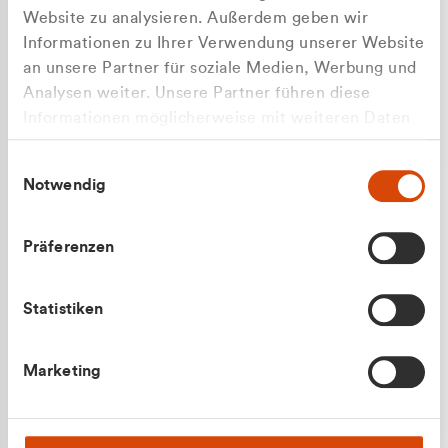
Website zu analysieren. Außerdem geben wir
Informationen zu Ihrer Verwendung unserer Website
an unsere Partner für soziale Medien, Werbung und
Analysen weiter. Unsere Partner führen diese
Apilash Balanesan
Informationen möglicherweise mit weiteren Daten
Vertrieb - Gewerbekunden
Zu welcher Kundengruppe
zusammen, die Sie ihnen bereitgestellt haben oder
0216 237 69050
Einwilligungsauswahl
die sie im Rahmen Ihrer Nutzung der Dienste
gehören Sie?
Notwendig
gesammelt haben.
Privatkunde (inkl. MwSt.)
Präferenzen
Geschäftskunde (exkl. MwSt.)
Statistiken
Julian Marek
Marketing
Vertrieb - Privatkunden
0216 237 69000