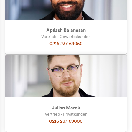
Apilash Balanesan
Vertrieb - Gewerbekunden
Zu welcher Kundengruppe
0216 237 69050
gehören Sie?
Privatkunde (inkl. MwSt.)
Geschäftskunde (exkl. MwSt.)
Julian Marek
Vertrieb - Privatkunden
0216 237 69000